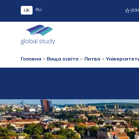
RU
UK
(09
Головна
>
Вища освіта
>
Литва
>
Університет