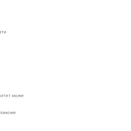
ати
рситет може
допоможе