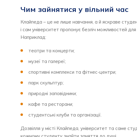
Чим зайнятися у вільний час
Клайпеда – це не лише навчання, а й яскраве студе
і сам університет пропонує безліч можливостей для
Наприклад:
театри та концерти;
музеї та галереї;
спортивні комплекси та фітнес-центри;
парк скульптур;
природні заповідники;
кафе та ресторани;
студентські клуби та організації.
Дозвілля у місті Клайпеда, університет та саме ст
кожному студенту знайти заняття до душі.