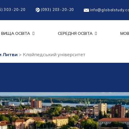
6) 303-20-20
(093) 203-20-20
info@globalstudy.c
ВИЩА ОСВІТА
СЕРЕДНЯ ОСВІТА
МОВ
и Литви
>
Клайпедський університет