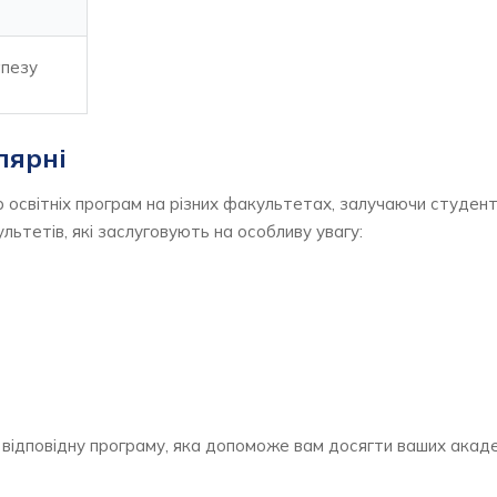
апезу
лярні
освітніх програм на різних факультетах, залучаючи студентів
ультетів, які заслуговують на особливу увагу:
е відповідну програму, яка допоможе вам досягти ваших акад