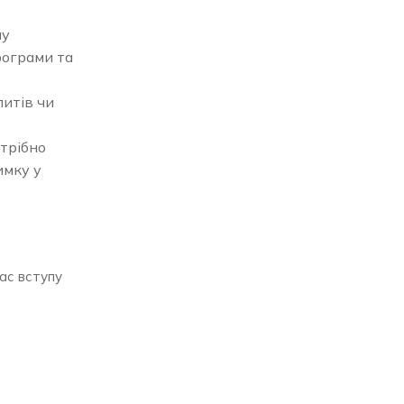
му
рограми та
итів чи
отрібно
имку у
час вступу