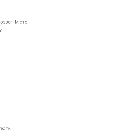
озваг. Місто
у.
ляють