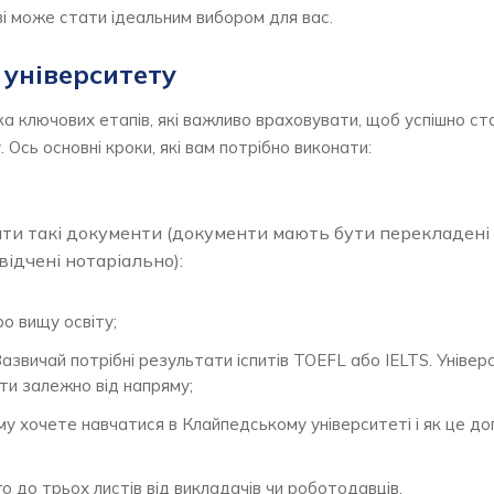
і може стати ідеальним вибором для вас.
 університету
а ключових етапів, які важливо враховувати, щоб успішно ст
Ось основні кроки, які вам потрібно виконати:
вати такі документи (документи мають бути перекладені
ідчені нотаріально):
о вищу освіту;
азвичай потрібні результати іспитів TOEFL або IELTS. Уніве
ти залежно від напряму;
ому хочете навчатися в Клайпедському університеті і як це 
о до трьох листів від викладачів чи роботодавців.