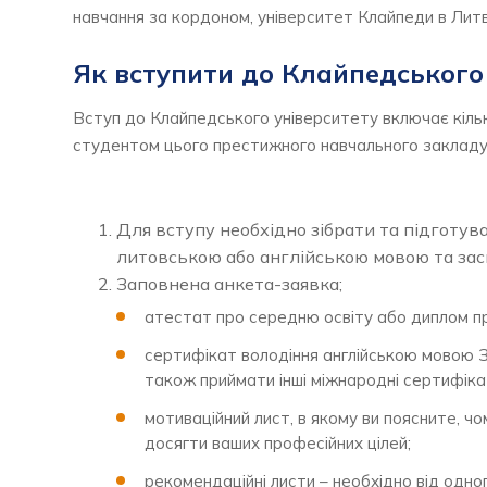
навчання за кордоном, університет Клайпеди в Литв
Як вступити до Клайпедського
Вступ до Клайпедського університету включає кільк
студентом цього престижного навчального закладу. 
Для вступу необхідно зібрати та підготу
литовською або англійською мовою та засв
Заповнена анкета-заявка;
атестат про середню освіту або диплом пр
сертифікат володіння англійською мовою З
також приймати інші міжнародні сертифіка
мотиваційний лист, в якому ви поясните, ч
досягти ваших професійних цілей;
рекомендаційні листи – необхідно від одног