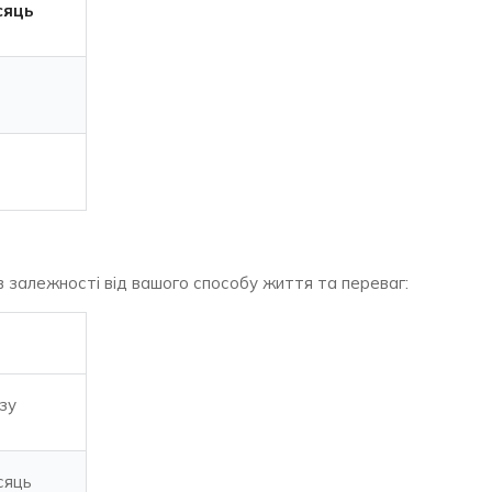
сяць
 залежності від вашого способу життя та переваг:
зу
сяць