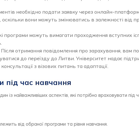
ументів необхідно подати заявку через онлайн-платфор
, оскільки вони можуть змінюватись в залежності від п
і програми можуть вимагати проходження вступних ісп
.
. Після отримання повідомлення про зарахування, вам п
уватися до переїзду до Литви. Університет надає підтр
консультації з візових питань та адаптації.
 під час навчання
н із найважливіших аспектів, які потрібно враховувати під 
лежить від обраної програми та рівня навчання.