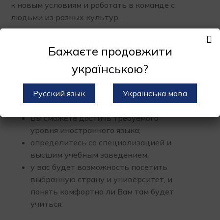
к новым условиям и работать в команде с
людьми из разных культур.
Поступление
Бажаєте продовжити
українською?
Мы рекомендуем готовится к образованию
за рубежом за 1-2 года.
Русский язык
Українська мова
За это время:
Вы сможете достичь требуемого
уровня иностранного языка;
определитесь со специализацией и
высшим учебным заведением;
у вас будет возможность посетить
выбранную страну и университет, и
понять комфортно ли Вам там будет
учиться.