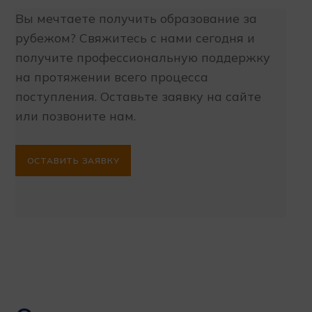
Вы мечтаете получить образование за
Отв
рубежом? Свяжитесь с нами сегодня и
от 
получите профессиональную поддержку
зак
на протяжении всего процесса
уни
поступления. Оставьте заявку на сайте
воз
ы
или позвоните нам.
уни
пот
Вы 
ОСТАВИТЬ ЗАЯВКУ
y
спе
ОС