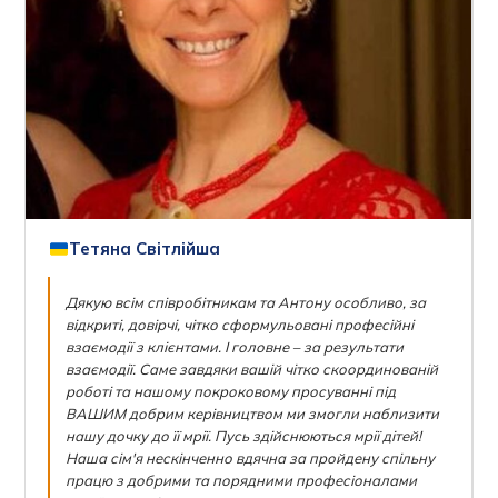
Тетяна Світлійша
Дякую всім співробітникам та Антону особливо, за
відкриті, довірчі, чітко сформульовані професійні
взаємодії з клієнтами. І головне – за результати
взаємодії. Саме завдяки вашій чітко скоординованій
роботі та нашому покроковому просуванні під
ВАШИМ добрим керівництвом ми змогли наблизити
нашу дочку до її мрії. Пусь здійснюються мрії дітей!
Наша сім'я нескінченно вдячна за пройдену спільну
працю з добрими та порядними професіоналами