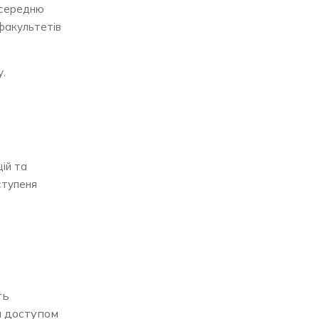
о середню
 факультетів
у.
ій та
ступеня
ть
м доступом