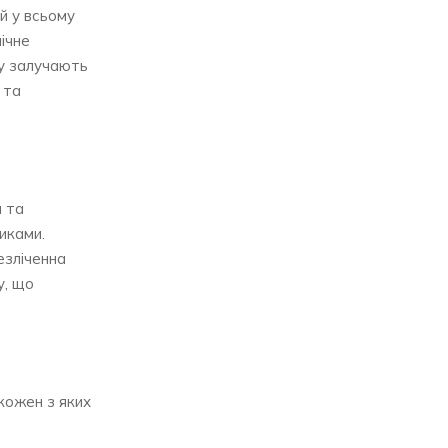
й у всьому
ічне
ту залучають
 та
и та
иками.
езліченна
у, що
кожен з яких