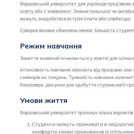
Варшавський університет для українців пред’являє 
освіту або її еквівалент. Знання польської чи англі
можуть знадобитися вступні іспити або співбесіда.
Суворих вікових обмежень немає. Більшість студенті
Режим навчання
Заняття зазвичай починаються у жовтні для осіннь
Інтенсивність навчання залежить від програми, але
семінарів на тиждень. Тривалість навчання залежит
бакалавра, два роки для здобуття ступеня магістр
Умови життя
Варшавський університет пропонує кілька варіантів
Студенти можуть проживати в недорогих 
комфортні умови проживання із спільними