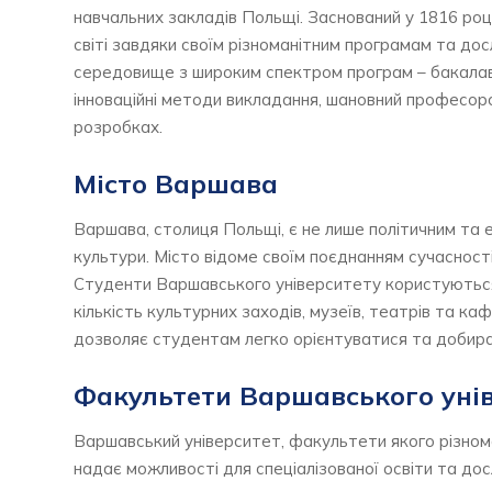
навчальних закладів Польщі. Заснований у 1816 році
світі завдяки своїм різноманітним програмам та дос
середовище з широким спектром програм – бакалавр
інноваційні методи викладання, шановний професор
розробках.
Місто Варшава
Варшава, столиця Польщі, є не лише політичним та 
культури. Місто відоме своїм поєднанням сучасності
Студенти Варшавського університету користуються
кількість культурних заходів, музеїв, театрів та к
дозволяє студентам легко орієнтуватися та добират
Факультети Варшавського уні
Варшавський університет, факультети якого різноман
надає можливості для спеціалізованої освіти та досл