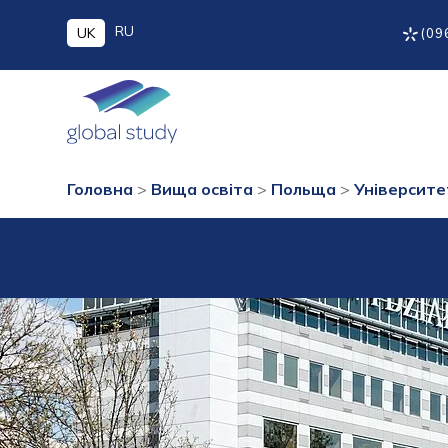
RU
UK
(09
Головна
>
Вища освіта
>
Польща
>
Університе