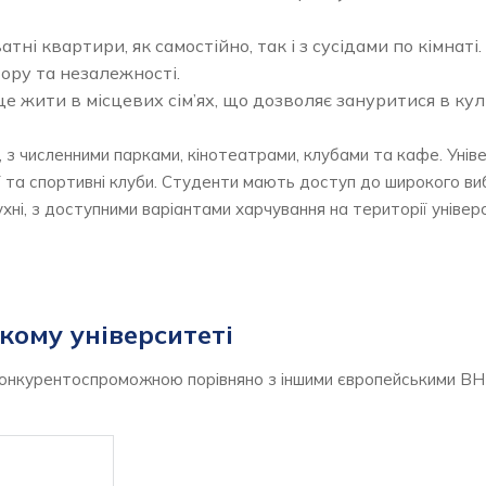
ні квартири, як самостійно, так і з сусідами по кімнаті
ору та незалежності.
е жити в місцевих сім’ях, що дозволяє зануритися в ку
з численними парками, кінотеатрами, клубами та кафе. Унів
ї та спортивні клуби. Студенти мають доступ до широкого вибо
ухні, з доступними варіантами харчування на території універ
кому університеті
 конкурентоспроможною порівняно з іншими європейськими В