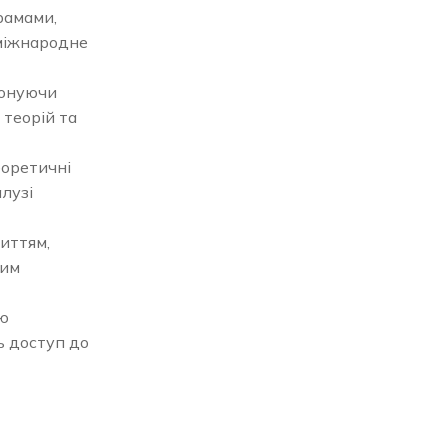
рамами,
 міжнародне
понуючи
 теорій та
еоретичні
лузі
иттям,
ним
ою
ь доступ до