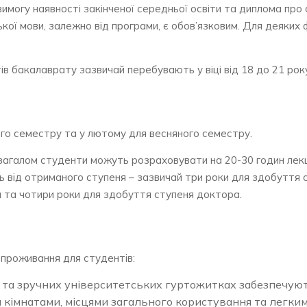
вимогу наявності закінченої середньої освіти та диплома пр
йської мови, залежно від програми, є обов’язковим. Для деяких
в бакалаврату зазвичай перебувають у віці від 18 до 21 рок
ого семестру та у лютому для весняного семестру.
 загалом студенти можуть розраховувати на 20-30 годин лекц
ь від отриманого ступеня – зазвичай три роки для здобуття 
а та чотири роки для здобуття ступеня доктора.
 проживання для студентів:
та зручних університетських гуртожитках забезпечую
 кімнатами, місцями загального користування та легки