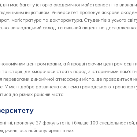
, він має багату історію академічної майстерності та визнани
лідницьким ініціативам. Університет пропонує яскраве академ
ат, магістратура та докторантура. Студентів з усього сві
сько-викладацький склад та сильний акцент на дослідженнях
економічним центром країни, а й процвітаючим центром освіт
 та історії, де хмарочоси стоять поряд з історичними пам’ятн
 перевагами динамічної атмосфери міста, де проводиться н
афе. У місті добре розвинена система громадського транспорт
ися до різних районів міста.
верситету
ітні, пропонує 37 факультетів і більше 100 спеціальностей, 
іджень, ось найпопулярніші з них: