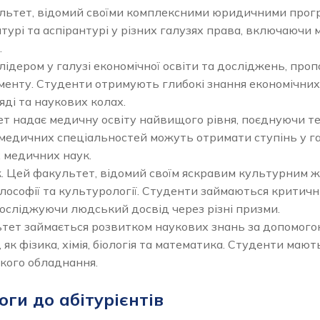
ультет, відомий своїми комплексними юридичними прог
атурі та аспірантурі у різних галузях права, включаючи
.
ідером у галузі економічної освіти та досліджень, про
менту. Студенти отримують глибокі знання економічних
ряді та наукових колах.
 надає медичну освіту найвищого рівня, поєднуючи т
 медичних спеціальностей можуть отримати ступінь у га
х медичних наук.
. Цей факультет, відомий своїм яскравим культурним ж
філософії та культурології. Студенти займаються критич
сліджуючи людський досвід через різні призми.
тет займається розвитком наукових знань за допомог
 як фізика, хімія, біологія та математика. Студенти мают
кого обладнання.
ги до абітурієнтів