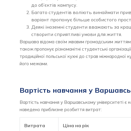
до об’єктів кампусу.
Багато студентів воліють винаймати приват
варіант пропонує більше особистого прост
Деякі іноземні студенти вважають за кращ
створити сприятливі умови для життя.
Варшава відома своїм жвавим громадським життям, 
також пропонує різноманітні студентські організаці
традиційної польської кухні до страв міжнародної к
його межами.
Вартість навчання у Варшавсь
Вартість навчання у Варшавському університеті є
наведено приблизне розбиття витрат:
Витрата
Ціна на рік