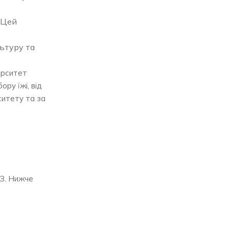
. Цей
льтуру та
ерситет
ру їжі, від
ситету та за
НЗ. Нижче