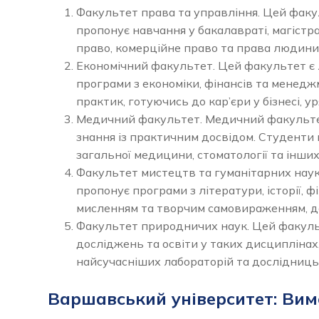
Факультет права та управління. Цей фак
пропонує навчання у бакалавраті, магістр
право, комерційне право та права людини
Економічний факультет. Цей факультет є л
програми з економіки, фінансів та менедж
практик, готуючись до кар’єри у бізнесі, у
Медичний факультет. Медичний факультет
знання із практичним досвідом. Студенти
загальної медицини, стоматології та інши
Факультет мистецтв та гуманітарних наук
пропонує програми з літератури, історії, 
мисленням та творчим самовираженням, до
Факультет природничих наук. Цей факуль
досліджень та освіти у таких дисциплінах,
найсучасніших лабораторій та дослідниць
Варшавський університет: Вимо