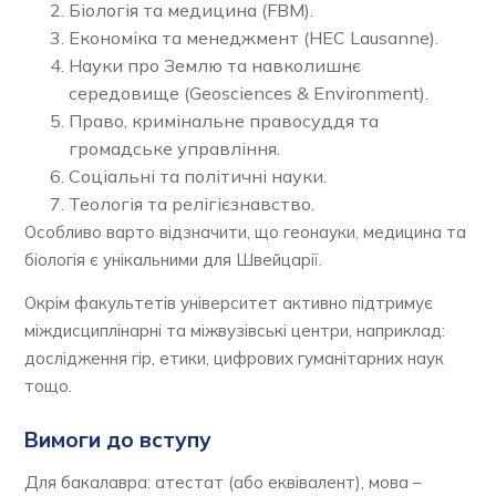
Біологія та медицина (FBM).
Економіка та менеджмент (HEC Lausanne).
Науки про Землю та навколишнє
середовище (Geosciences & Environment).
Право, кримінальне правосуддя та
громадське управління.
Соціальні та політичні науки.
Теологія та релігієзнавство.
Особливо варто відзначити, що геонауки, медицина та
біологія є унікальними для Швейцарії.
Окрім факультетів університет активно підтримує
міждисциплінарні та міжвузівські центри, наприклад:
дослідження гір, етики, цифрових гуманітарних наук
тощо.
Вимоги до вступу
Для бакалавра: атестат (або еквівалент), мова –