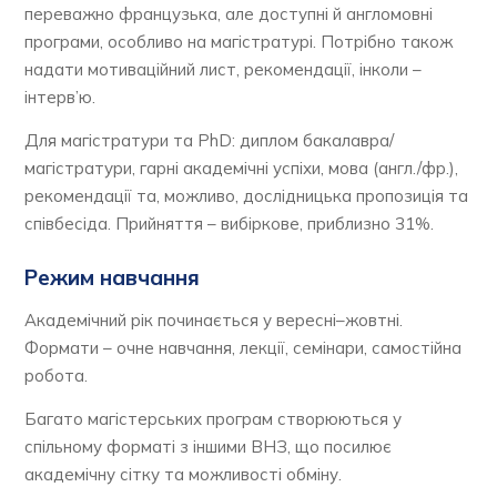
переважно французька, але доступні й англомовні
програми, особливо на магістратурі. Потрібно також
надати мотиваційний лист, рекомендації, інколи –
інтерв’ю.
Для магістратури та PhD: диплом бакалавра/
магістратури, гарні академічні успіхи, мова (англ./фр.),
рекомендації та, можливо, дослідницька пропозиція та
співбесіда. Прийняття – вибіркове, приблизно 31%.
Режим навчання
Академічний рік починається у вересні–жовтні.
Формати – очне навчання, лекції, семінари, самостійна
робота.
Багато магістерських програм створюються у
спільному форматі з іншими ВНЗ, що посилює
академічну сітку та можливості обміну.