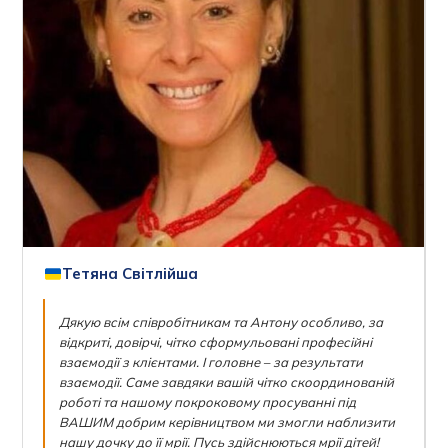
Тетяна Світлійша
Дякую всім співробітникам та Антону особливо, за
відкриті, довірчі, чітко сформульовані професійні
взаємодії з клієнтами. І головне – за результати
взаємодії. Саме завдяки вашій чітко скоординованій
роботі та нашому покроковому просуванні під
ВАШИМ добрим керівництвом ми змогли наблизити
нашу дочку до її мрії. Пусь здійснюються мрії дітей!