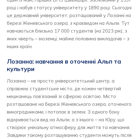
році і набув статусу університету у 1890 році. Сьогодні
це державний університет, розташований у Лозанні на
березі Женевського озера, з краєвидом на Альпи. Тут
навчаються близько 17 000 студентів (на 2023 рік), з
яких чверть – іноземці, майже половина викладачів – з
інших країн.
Лозанна: навчання в оточенні Альп та
культури
Лозанна – не просто університетський центр, а
справжнє студентське місто, де кожен четвертий
мешканець пов’язаний зі сферою освітою. Місто
розташоване на березі Женевського озера, оточеного
виноградниками, і потопає в зелені. З одного боку
відкривається вид на Альпи, а з іншого – на Юру, що
створює унікальну атмосферу для життя та навчання.
Завдяки такому розташуванню студенти можуть після