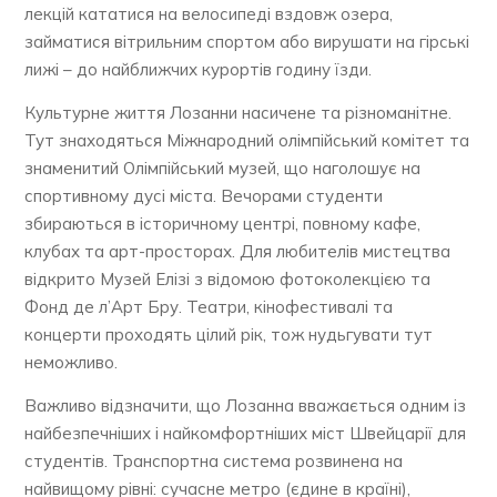
лекцій кататися на велосипеді вздовж озера,
займатися вітрильним спортом або вирушати на гірські
лижі – до найближчих курортів годину їзди.
Культурне життя Лозанни насичене та різноманітне.
Тут знаходяться Міжнародний олімпійський комітет та
знаменитий Олімпійський музей, що наголошує на
спортивному дусі міста. Вечорами студенти
збираються в історичному центрі, повному кафе,
клубах та арт-просторах. Для любителів мистецтва
відкрито Музей Елізі з відомою фотоколекцією та
Фонд де л’Арт Бру. Театри, кінофестивалі та
концерти проходять цілий рік, тож нудьгувати тут
неможливо.
Важливо відзначити, що Лозанна вважається одним із
найбезпечніших і найкомфортніших міст Швейцарії для
студентів. Транспортна система розвинена на
найвищому рівні: сучасне метро (єдине в країні),