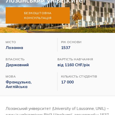
Лозанський університет
БЕЗКОШТОВНА
КОНСУЛЬТАЦІЯ
МІСТО
РІК ОСНОВИ
Лозанна
1537
ВЛАСНІСТЬ
ВАРТІСТЬ НАВЧАННЯ
Державний
від 1160 CHF/рік
МОВА
КІЛЬКІСТЬ СТУДЕНТІВ
Французька,
17 000
Англійська
Лозанський університет (University of Lausanne, UNIL) –
один із найстаріших ВНЗ Швейцарії, заснований у 1537