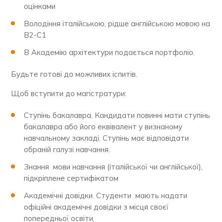
оцінками
Володіння італійською, рідше англійською мовою на
В2-С1
В Академію архітектури подається портфоліо.
Будьте готові до можливих іспитів.
Щоб вступити до магістратури:
Ступінь бакалавра. Кандидати повинні мати ступінь
бакалавра або його еквівалент у визнаному
навчальному закладі. Ступінь має відповідати
обраній галузі навчання.
Знання мови навчання (італійської чи англійської),
підкріплене сертифікатом
Академічні довідки. Студенти мають надати
офіційні академічні довідки з місця своєї
попередньої освіти.