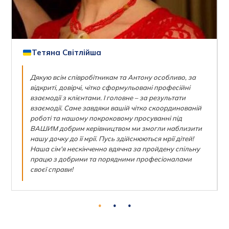
Тетяна Світлійша
Дякую всім співробітникам та Антону особливо, за
відкриті, довірчі, чітко сформульовані професійні
взаємодії з клієнтами. І головне – за результати
взаємодії. Саме завдяки вашій чітко скоординованій
роботі та нашому покроковому просуванні під
ВАШИМ добрим керівництвом ми змогли наблизити
нашу дочку до її мрії. Пусь здійснюються мрії дітей!
Наша сім'я нескінченно вдячна за пройдену спільну
працю з добрими та порядними професіоналами
своєї справи!