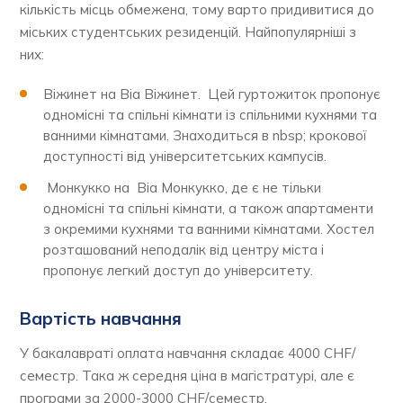
кількість місць обмежена, тому варто придивитися до
міських студентських резиденцій. Найпопулярніші з
них:
Віжинет на Віа Віжинет. Цей гуртожиток пропонує
одномісні та спільні кімнати із спільними кухнями та
ванними кімнатами. Знаходиться в nbsp; крокової
доступності від університетських кампусів.
Монкукко на Віа Монкукко, де є не тільки
одномісні та спільні кімнати, а також апартаменти
з окремими кухнями та ванними кімнатами. Хостел
розташований неподалік від центру міста і
пропонує легкий доступ до університету.
Вартість навчання
У бакалавраті оплата навчання складає 4000 CHF/
семестр. Така ж середня ціна в магістратурі, але є
програми за 2000-3000 CHF/семестр.