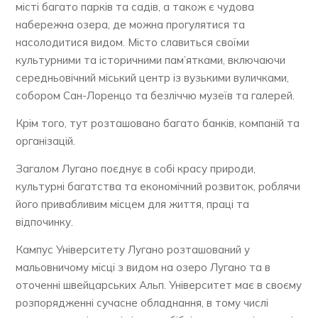
місті багато парків та садів, а також є чудова
набережна озера, де можна прогулятися та
насолодитися видом. Місто славиться своїми
культурними та історичними пам’ятками, включаючи
середньовічний міський центр із вузькими вуличками,
собором Сан-Лоренцо та безліччю музеїв та галерей.
Крім того, тут розташовано багато банків, компаній та
організацій.
Загалом Лугано поєднує в собі красу природи,
культурні багатства та економічний розвиток, роблячи
його привабливим місцем для життя, праці та
відпочинку.
Кампус Університету Лугано розташований у
мальовничому місці з видом на озеро Лугано та в
оточенні швейцарських Альп. Університет має в своєму
розпорядженні сучасне обладнання, в тому числі