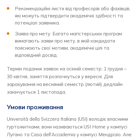
Рекомендаційні листи від професорів або фахівців,
які можуть підтвердити академічні здібності та
потенціал заявника.
Заява про мету. Багато магістерських програм
вимагають заяви про мету, в якій кандидати
пояснюють свої мотиви, академічні цілі та
відповідний досвід.
Термін подання заявок на осінній семестр: 1 грудня –
30 квітня, заняття розпочнуться у вересні. Для
зарахування на весняний семестр (лютий) дедлайн
закінчується 1 листопада.
Умови проживання
Università della Svizzera Italiana (USI) володіє власними
гуртожитками, вони називаються USI Home у кампусі
Лугано та Casa dell'Accademia у кампусі Мендрізіо. Але