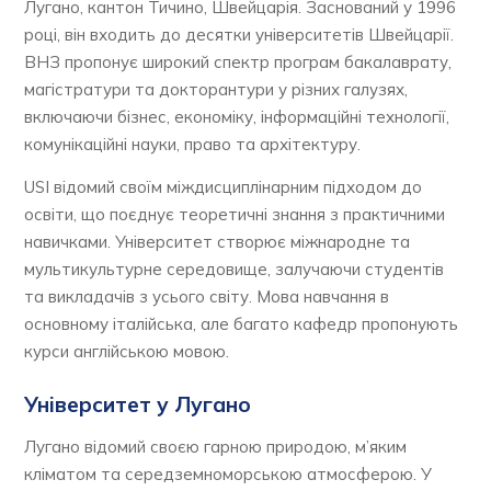
Лугано, кантон Тичино, Швейцарія. Заснований у 1996
році, він входить до десятки університетів Швейцарії.
ВНЗ пропонує широкий спектр програм бакалаврату,
магістратури та докторантури у різних галузях,
включаючи бізнес, економіку, інформаційні технології,
комунікаційні науки, право та архітектуру.
USI відомий своїм міждисциплінарним підходом до
освіти, що поєднує теоретичні знання з практичними
навичками. Університет створює міжнародне та
мультикультурне середовище, залучаючи студентів
та викладачів з усього світу. Мова навчання в
основному італійська, але багато кафедр пропонують
курси англійською мовою.
Університет у Лугано
Лугано відомий своєю гарною природою, м’яким
кліматом та середземноморською атмосферою. У