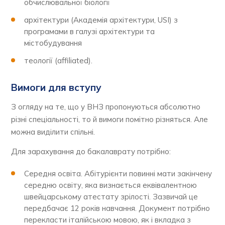
обчислювальної біології
архітектури (Академія архітектури, USI) з
програмами в галузі архітектури та
містобудування
теології (affiliated).
Вимоги для вступу
З огляду на те, що у ВНЗ пропонуються абсолютно
різні спеціальності, то й вимоги помітно різняться. Але
можна виділити спільні.
Для зарахування до бакалаврату потрібно:
Середня освіта. Абітурієнти повинні мати закінчену
середню освіту, яка визнається еквівалентною
швейцарському атестату зрілості. Зазвичай це
передбачає 12 років навчання. Документ потрібно
перекласти італійською мовою, як і вкладка з