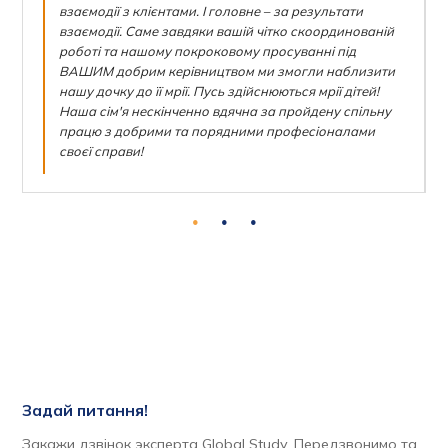
взаємодії з клієнтами. І головне – за результати
взаємодії. Саме завдяки вашій чітко скоординованій
роботі та нашому покроковому просуванні під
ВАШИМ добрим керівництвом ми змогли наблизити
нашу дочку до її мрії. Пусь здійснюються мрії дітей!
Наша сім'я нескінченно вдячна за пройдену спільну
працю з добрими та порядними професіоналами
своєї справи!
Задай питання!
Закажи дзвінок эксперта Global Study. Передзвонимо та