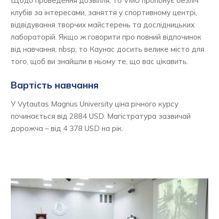
Щодо проведення дозвілля, то VMU пропонує безліч
клубів за інтересами, заняття у спортивному центрі,
відвідування творчих майстерень та дослідницьких
лабораторій. Якщо ж говорити про повний відпочинок
від навчання, nbsp; то Каунас досить велике місто для
того, щоб ви знайшли в ньому те, що вас цікавить.
Вартість навчання
У Vytautas Magnus University ціна річного курсу
починається від 2884 USD. Магістратура зазвичай
дорожча – від 4 378 USD на рік.