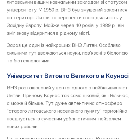
литовським вищим навчальним закладом зі статусом
університету. У 1950 р. ВНЗ був змушений закритися
на території Литви та перенести свою діяльність у
Західну Європу. Майже через 40 років, у 1989 р., він
зміг знову відкритися в рідному місті.
Зараз це один із найкращих ВНЗ Литви. Особливо
сильними тут вважаються науки, пов’язані з біологією
та біотехнологіями.
Університет Витовта Великого в Каунасі
ВНЗ розташований у центрі одного з найбільших міст
Литви. Причому Каунас так само цікавий, як і Вільнюс,
а може й більше. Тут дуже автентична атмосфера
“старого литовського населеного пункту” гармонійно
поєднується із сучасним урбаністичним пейзажем
нових районів.
Це ж можна сказати і про університет Вітаутаса