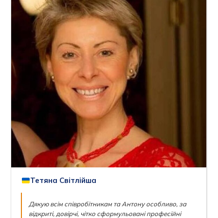
Тетяна Світлійша
Дякую всім співробітникам та Антону особливо, за
відкриті, довірчі, чітко сформульовані професійні