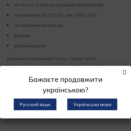
аттестат о полном среднем образовании
сертификат IELTS 5.0+ или TOEFL 84+
мотивационное письмо
резюме
рекомендации.
Документы принимаются до 1 июля, хотя
рекомендуем их отсылать не позднее марта –
апреля.
Бажаєте продовжити
Срок и уровень обучения:
українською?
бакалавр 4 года
Русский язык
Українська мова
магистр 2 года
доктор наук 2-4 года.