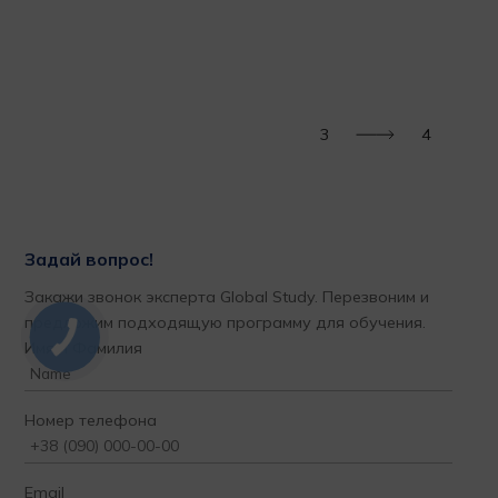
за пройденный совместный труд с добрыми и
воз
порядочными профессионалами своего дела!!!
обу
рек
Татьяна Светлейшая
Ир
1
4
Задай вопрос!
Закажи звонок эксперта Global Study. Перезвоним и
предложим подходящую программу для обучения.
Имя и Фамилия
Номер телефона
Email