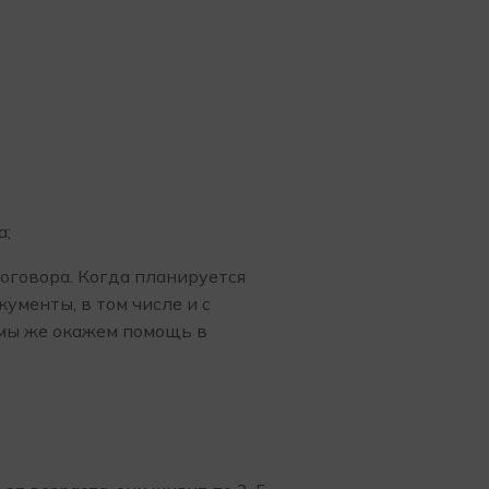
а;
договора. Когда планируется
менты, в том числе и с
 мы же окажем помощь в