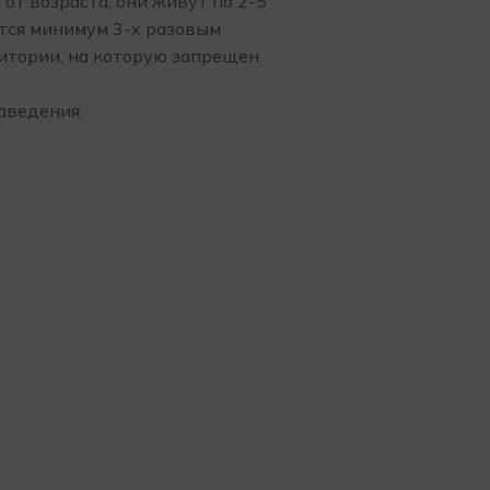
т возраста, они живут по 2-5
тся минимум 3-х разовым
ритории, на которую запрещен
аведения.