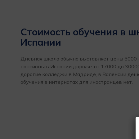
Стоимость обучения в ш
Испании
Дневная школа обычно выставляет цены 5000 
пансионы в Испании дороже: от 17000 до 3000
дорогие колледжи в Мадриде, в Валенсии деш
обучения в интернатах для иностранцев нет.