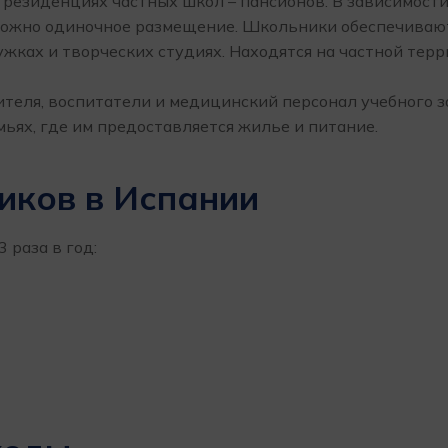
езиденциях частных школ – пансионов. В зависимости о
зможно одиночное размещение. Школьники обеспечиваю
ужках и творческих студиях. Находятся на частной тер
ителя, воспитатели и медицинский персонал учебного з
ьях, где им предоставляется жилье и питание.
иков в Испании
 раза в год: