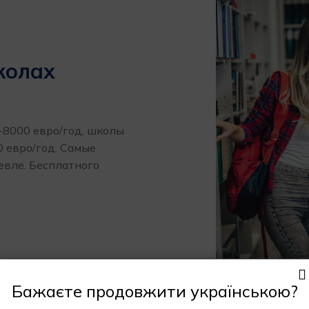
колах
-8000 евро/год, школы
0 евро/год. Самые
евле. Бесплатного
Бажаєте продовжити українською?