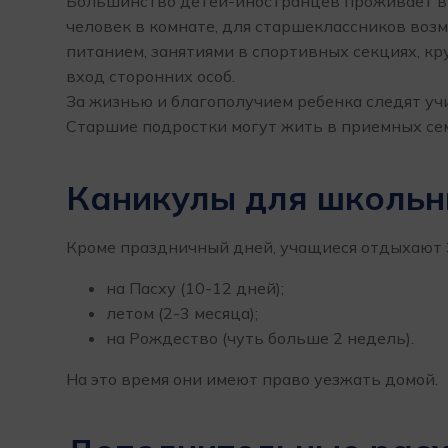
Большинство детей-иностранцев проживает в р
человек в комнате, для старшеклассников во
питанием, занятиями в спортивных секциях, кр
вход сторонних особ.
За жизнью и благополучием ребенка следят уч
Старшие подростки могут жить в приемных сем
Каникулы для школьн
Кроме праздничный дней, учащиеся отдыхают 3
на Пасху (10-12 дней);
летом (2-3 месяца);
на Рождество (чуть больше 2 недель).
На это время они имеют право уезжать домой.