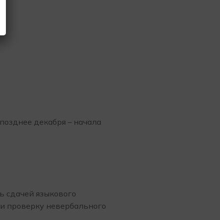
позднее декабря – начала
ь сдачей языкового
йти проверку невербального