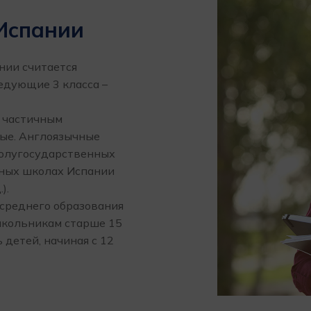
 Испании
нии считается
ледующие 3 класса –
с частичным
ые. Англоязычные
полугосударственных
стных школах Испании
).
 среднего образования
школьникам старше 15
детей, начиная с 12