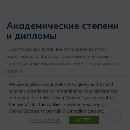
Академические степени
и дипломы
В австрийских вузах вы получаете диплом
европейского образца, признанный во всем
мире. Система обучения включает три основных
уровня:
Бакалавриат в Австрии: Первая ступень
We use cookies on our website to give you the most
высшего образования. Длительность
relevant experience by remembering your preferences
обучения — 3–4 года.
and repeat visits. By clicking “Accept”, you consent to
the use of ALL the cookies. However you may visit
Магистратура: Углубленная подготовка (1–
Cookie Settings to provide a controlled consent.
2 года). Отличный вариант для тех, кто
Cookie settings
ACCEPT
планирует получить второе высшее