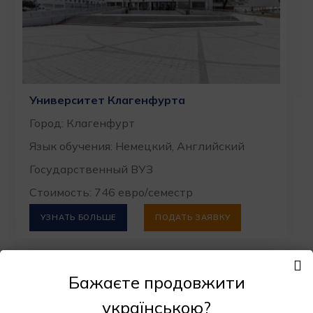
Университет Клагенфурта
Город: Клагенфурт
Язык обучения: Немецкий, Английский
Государственный ВУЗ
Стоимость: 746 евро/семестр
УЗНАТЬ БОЛЬШЕ
ПОДАТЬ ЗАЯВКУ
Бажаєте продовжити
українською?