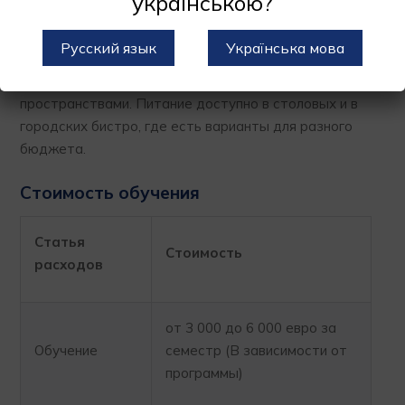
українською?
отдыха: парки, театры, недорогие студенческие
кафе, концерты, музеи. Студенты могут
Русский язык
Українська мова
пользоваться велосипедными дорожками,
спортивными клубами, библиотеками и арт-
пространствами. Питание доступно в столовых и в
городских бистро, где есть варианты для разного
бюджета.
Стоимость обучения
Статья
Стоимость
расходов
от 3 000 до 6 000 евро за
Обучение
семестр (В зависимости от
программы)