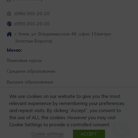
(096) 303-20-20
(093) 203-20-20
г. Киев, ул. Владимирская 48, офис 15
(метро
Золотые Ворота)
Меню:
Языковые курсы
Среднее образование
Высшее образование
Стипендии и гранты
We use cookies on our website to give you the most
relevant experience by remembering your preferences
О нас
and repeat visits. By clicking “Accept”, you consent to
Вопросы и ответы
the use of ALL the cookies. However you may visit
Cookie Settings to provide a controlled consent.
Контакты
Cookie settings
ACCEPT