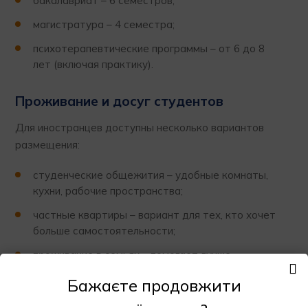
бакалавриат – 6 семестров;
магистратура – 4 семестра;
психотерапевтические программы – от 6 до 8
лет (включая практику).
Проживание и досуг студентов
Для иностранцев доступны несколько вариантов
размещения:
студенческие общежития – удобные комнаты,
кухни, рабочие пространства;
частные квартиры – вариант для тех, кто хочет
больше самостоятельности;
проживание в семьях – помогает лучше
адаптироваться к языку и культуре.
Бажаєте продовжити
Вена предлагает множество возможностей для