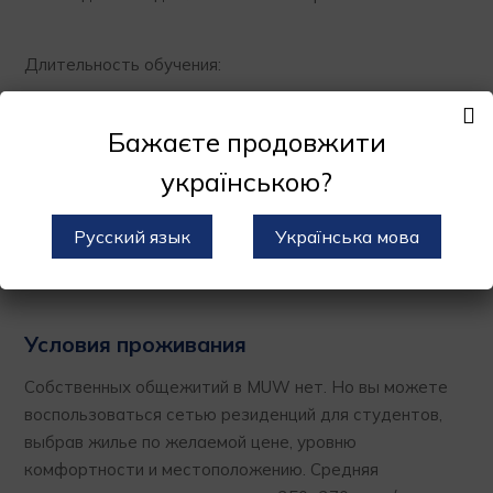
Длительность обучения:
подготовительное отделение 1 год;
Бажаєте продовжити
бакалавриат 4 года;
українською?
магистратура 2 года;
Русский язык
Українська мова
докторантура 3 года.
Условия проживания
Собственных общежитий в MUW нет. Но вы можете
воспользоваться сетью резиденций для студентов,
выбрав жилье по желаемой цене, уровню
комфортности и местоположению. Средняя