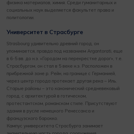
физика материалов, химия. Среди гуманитарных и
социальных наук выделяется факультет права и
политологии.
Университет в Страсбурге
Strasbourg удивительно древний город, он
упоминается, правда под названием Argantorati, еще
в 6-5 вв. до н.э. «Городом на перекрестке дорог», т.е.
Страсбургом, он стал в 5 веке н.э. Расположен в
прибрежной зоне р. Рейн, на границе с Германией,
через центр города протекает другая река – Иль.
Старые районы – это канонический средневековый
город, с архитектурой в готическом,
протестантском, романском стиле. Присутствуют
здания в русле немецкого Ренессанса и
французского барокко.
Кампус университета Страсбурга занимает
значительную часть города, сооружения