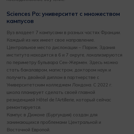
Sciences Po: университет с множеством
кампусов
Вуз владеет 7 кампусами в разных частях Франции.
Каждый из них имеет свое направление.
Центральное место дислокации – Париж. Здания
института находятся в 6 и 7 округе, локализируются
по периметру бульвара Сен-Жермен. Здесь можно
стать бакалавром, магистром, доктором наук и
получить двойной диплом в партнерстве с
Университетским колледжем Лондона. С 2022 г.
школа планирует сделать своей главной
резиденцией Hôtel de l’Artillerie, который сейчас
ремонтируется.
Кампус в Дижоне (Бургундия) создан для
занимающихся проблемами Центральной и
Восточной Европой.