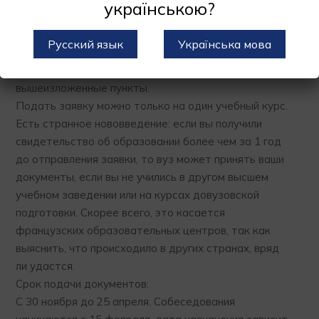
українською?
пройти собеседование.
Русский язык
Українська мова
Ежегодно устанавливается минимальный проходной
балл, который складывается из оценок за
вышеизложенные пункты.
Подать заявку можно только на один учебный курс.
Есть странное нововведение: если вы получили
свидетельство об образовании более чем за 1 год
до отправления заявки, то вуз может принять ваши
документы, если вы не учились в другом высшем
учебном заведении или на курсах довузовской
подготовки. Скорее всего, это касается
французских образовательных центров, так как
выяснить, что происходило в других странах, вряд
ли удастся.
Срок подачи документов:
С 30 ноября до 25 апреля. Собеседования