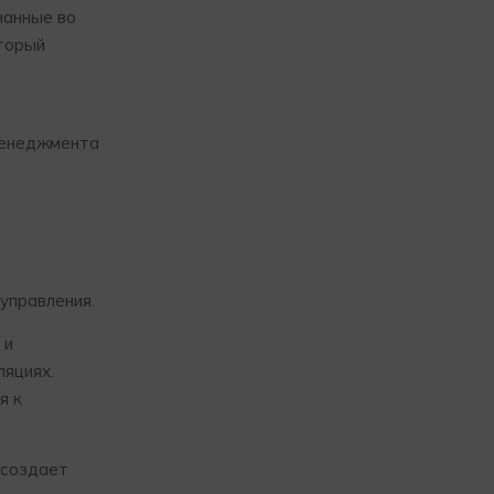
нанные во
оторый
менеджмента
управления.
 и
ляциях.
я к
 создает