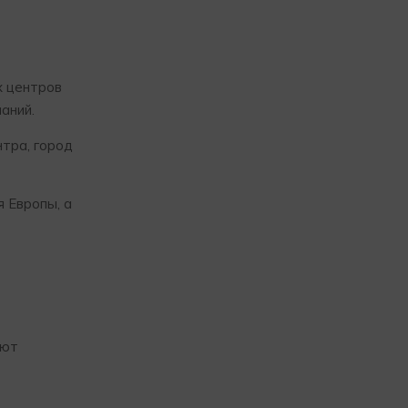
х центров
аний.
тра, город
 Европы, а
ают