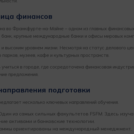
льности.
лица финансов
жена во Франкфурте-на-Майне – одном из главных финансовы
 банк, крупные международные банки и офисы мировых комп
и высоким уровнем жизни. Несмотря на статус делового цен
 парков, музеев, кафе и культурных пространств.
читься в городе, где сосредоточена финансовая индустрия
очие предложения.
направления подготовки
длагает несколько ключевых направлений обучения.
 Один из самых сильных факультетов FSFM. Здесь изуч
ние активами и банковские технологии.
раммы ориентированы на международный менеджмент,