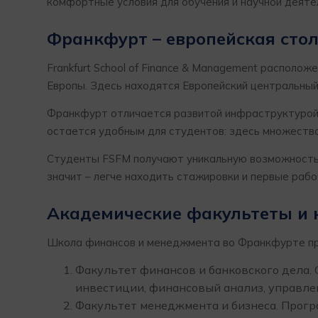
комфортные условия для обучения и научной деяте
Франкфурт – европейская сто
Frankfurt School of Finance & Management располо
Европы. Здесь находятся Европейский центральный
Франкфурт отличается развитой инфраструктурой 
остается удобным для студентов: здесь множество
Студенты FSFM получают уникальную возможность у
значит – легче находить стажировки и первые раб
Академические факультеты и 
Школа финансов и менеджмента во Франкфурте пре
Факультет финансов и банковского дела.
инвестиции, финансовый анализ, управле
Факультет менеджмента и бизнеса. Прог