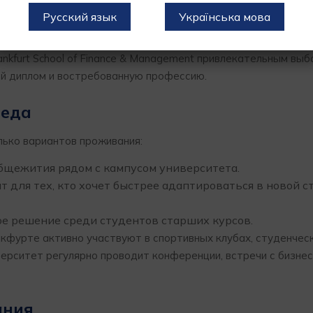
Русский язык
Українська мова
nkfurt School of Finance & Management привлекательным выб
й диплом и востребованную профессию.
реда
ько вариантов проживания:
бщежития рядом с кампусом университета.
для тех, кто хочет быстрее адаптироваться в новой с
е решение среди студентов старших курсов.
фурте активно участвуют в спортивных клубах, студенчес
ерситет регулярно проводит конференции, встречи с бизне
ания