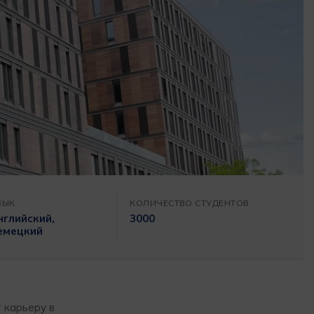
ЗЫК
КОЛИЧЕСТВО СТУДЕНТОВ
нглийский,
3000
емецкий
 карьеру в