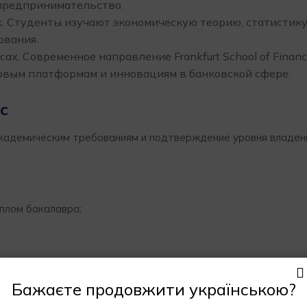
 предпринимательство.
. Студенты изучают экономическую теорию, статистику
ования.
х. Современное направление Frankfurt School of Financ
овым платформам и инновациям в банковской сфере.
с
кадемическим требованиям и подтверждение уровня владен
плом бакалавра;
 февраль. Интенсивность обучения примерно 20-24 занятия в
учения:
Бажаєте продовжити українською?