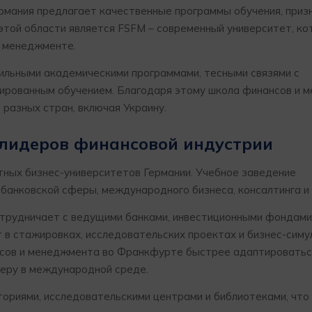
рмания предлагает качественные программы обучения, приз
 этой области является FSFM – современный университет, к
и менеджменте.
а сильными академическими программами, тесными связями с
ированным обучением. Благодаря этому школа финансов и 
разных стран, включая Украину.
 лидеров финансовой индустрии
тных бизнес-университетов Германии. Учебное заведение
 банковской сферы, международного бизнеса, консалтинга и 
 сотрудничает с ведущими банками, инвестиционными фондами
в стажировках, исследовательских проектах и бизнес-симу
нсов и менеджмента во Франкфурте быстрее адаптироватьс
ьеру в международной среде.
ориями, исследовательскими центрами и библиотеками, что