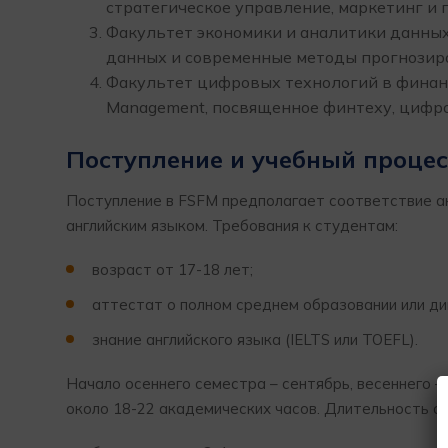
стратегическое управление, маркетинг и
Факультет экономики и аналитики данных
данных и современные методы прогнозир
Факультет цифровых технологий в финанса
Management, посвященное финтеху, цифр
Поступление и учебный процес
Поступление в FSFM предполагает соответствие а
английским языком. Требования к студентам:
возраст от 17-18 лет;
аттестат о полном среднем образовании или ди
знание английского языка (IELTS или TOEFL).
Начало осеннего семестра – сентябрь, весеннего –
около 18-22 академических часов. Длительность об