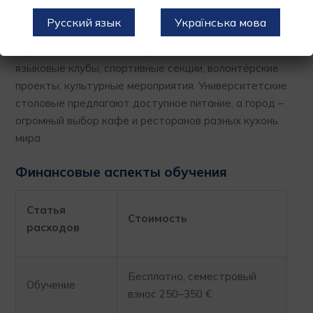
Общежитие является наиболее экономичным
Русский язык
Українська мова
вариантом.
Студенческая жизнь в Берлине насыщенная:
языковые клубы, спортивные секции, волонтёрские
проекты, культурные мероприятия. Университетские
столовые предлагают доступное питание, а город –
огромный выбор кафе и ресторанов разных кухонь
мира.
Финансовые аспекты обучения
Статья
Стоимость
расходов
Бесплатно, семестровый
Обучение
взнос 250–350 €