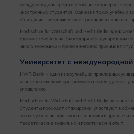
международная среда и реальные карьерные перс
иностранных студентов. Одним из таких учебных з
объединяет академические традиции и практико-о
Hochschule für Wirtschaft und Recht Berlin предлаг
администрирования. Благодаря международным про
школа экономики и права ежегодно принимает студе
Университет с международной
HWR Berlin – один из крупнейших прикладных униве
известно сильными программами по менеджменту, 
управлению.
Hochschule für Wirtschaft und Recht Berlin активн
Студенты проходят стажировки, участвуют в обме
поэтому берлинская школа экономики и права счита
теоретические знания, но и практический опыт.