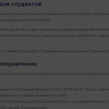
для студентов
ании и одном из самых динамичных городов Европы. Берлин 
 международной атмосферой.
тей: музеи, выставки, концерты, международные фестивали
ается относительно доступным городом по сравнению с друг
сть совмещать учебу, стажировки и насыщенную студенческ
направления
колько факультетов, каждый из которых специализируется 
самых популярных факультетов HWR Berlin. Здесь изуч
финансы и предпринимательство.
Готовит специалистов для работы в государственных с
тративных учреждениях.