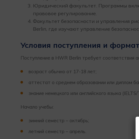
Юридический факультет. Программы вклю
правовое регулирование.
Факультет безопасности и управления риск
Berlin, где изучают управление безопасн
Условия поступления и формат
Поступление в HWR Berlin требует соответствия а
возраст обычно от 17-18 лет;
аттестат о среднем образовании или диплом ба
знание немецкого или английского языка (IELTS
Начало учебы:
зимний семестр – октябрь;
летний семестр – апрель.