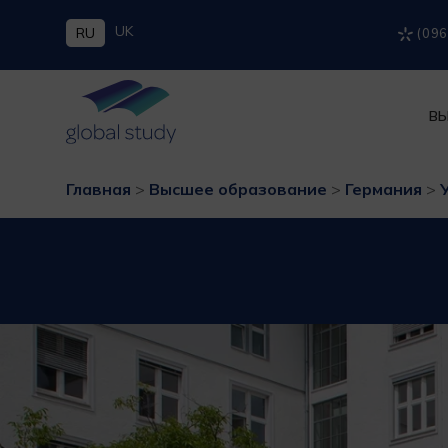
UK
RU
(096
ВЫ
Главная
>
Высшее образование
>
Германия
>