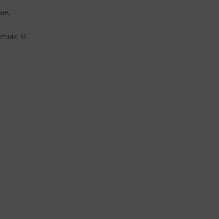
ык.
тиях. В