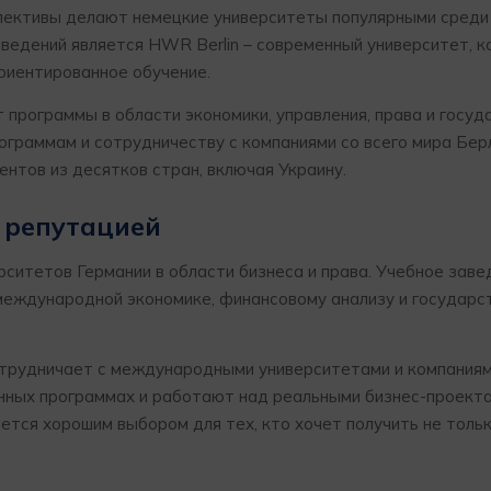
пективы делают немецкие университеты популярными среди
аведений является HWR Berlin – современный университет, 
риентированное обучение.
ает программы в области экономики, управления, права и госу
граммам и сотрудничеству с компаниями со всего мира Бер
нтов из десятков стран, включая Украину.
 репутацией
рситетов Германии в области бизнеса и права. Учебное заве
международной экономике, финансовому анализу и государс
о сотрудничает с международными университетами и компаниям
нных программах и работают над реальными бизнес-проект
ется хорошим выбором для тех, кто хочет получить не толь