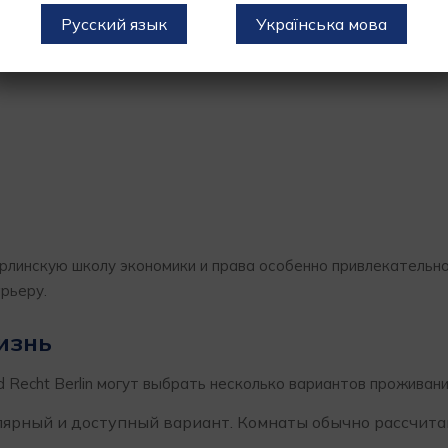
Русский язык
Українська мова
рлинскую школу экономики и права особенно привлекательно
рьеру.
изнь
d Recht Berlin могут выбрать несколько вариантов проживани
ярный и доступный вариант. Комнаты обычно рассчита