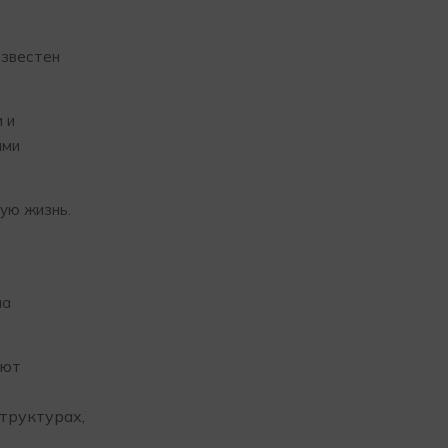
известен
 и
ими
ую жизнь.
на
ают
труктурах,