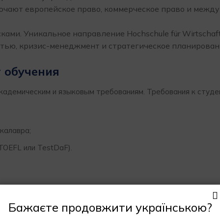
чают европейское право, коммерческое право и межд
ами. Уникальное направление Hochschule für Wirtschaft
остью, кризис-менеджмент и стратегическое планирован
 обучения
кадемическим и языковым требованиям. Требования к студе
калавра;
/TOEFL или TestDaF).
Бажаєте продовжити українською?