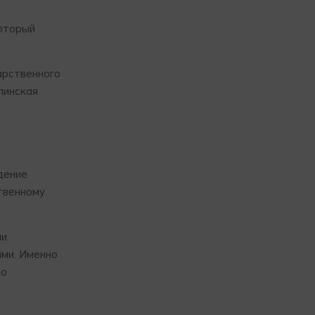
который
дарственного
линская
дение
твенному
и.
ами. Именно
ко