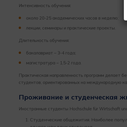
Интенсивность обучения:
около 20-25 академических часов в неделю;
лекции, семинары и практические проекты.
Длительность обучения:
бакалавриат – 3-4 года;
магистратура – 1,5-2 года.
Практическая направленность программ делает бе
студентов, ориентированных на международную ка
Проживание и студенческая ж
Иностранные студенты Hochschule für Wirtschaft un
Студенческие общежития. Наиболее попул
одного или двух студентов.