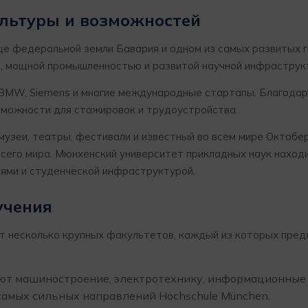
ультуры и возможностей
це федеральной земли Бавария и одном из самых развитых 
и, мощной промышленностью и развитой научной инфраструк
 BMW, Siemens и многие международные стартапы. Благодар
зможности для стажировок и трудоустройства.
музеи, театры, фестивали и известный во всем мире Октоб
сего мира. Мюнхенский университет прикладных наук наход
иями и студенческой инфраструктурой.
учения
т несколько крупных факультетов, каждый из которых пред
ают машиностроение, электротехнику, информационные
 самых сильных направлений Hochschule München.