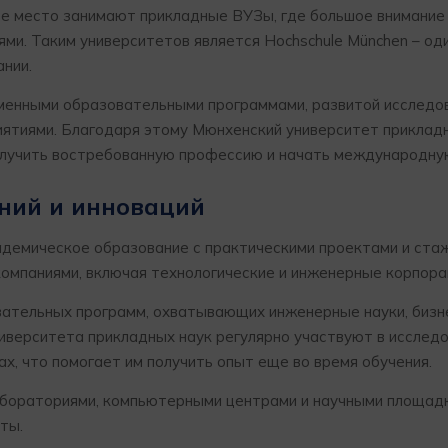
ое место занимают прикладные ВУЗы, где большое внимание
ми. Таким университетов является Hochschule München – оди
ании.
ременными образовательными программами, развитой исследо
иятиями. Благодаря этому Мюнхенский университет приклад
получить востребованную профессию и начать международну
аний и инноваций
кадемическое образование с практическими проектами и ста
омпаниями, включая технологические и инженерные корпора
вательных программ, охватывающих инженерные науки, бизне
иверситета прикладных наук регулярно участвуют в исслед
х, что помогает им получить опыт еще во время обучения.
бораториями, компьютерными центрами и научными площадк
ты.