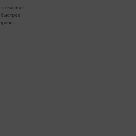
общежития –
т быстрее
вариант