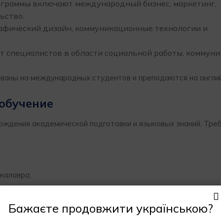
ограммы включают международный бизнес, маркетинг,
ьство.
афический дизайн, коммуникационные технологии и
ят специалистов в области социальной работы, коммун
ованы на международных студентов и преподаются на англи
 обучение
рждения академической подготовки и языковых знаний. Тре
калавра;
F, IELTS, TOEFL).
Бажаєте продовжити українською?