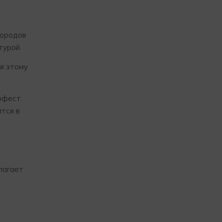
городов
турой.
я этому
ерфест
ится в
лагает