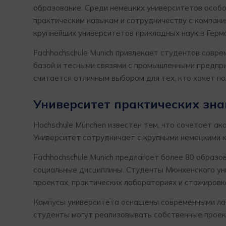
образование. Среди немецких университетов особ
практическим навыкам и сотрудничеству с компания
крупнейших университетов прикладных наук в Герм
Fachhochschule Munich привлекает студентов сов
базой и тесными связями с промышленными предпр
считается отличным выбором для тех, кто хочет 
Университет практических зн
Hochschule München известен тем, что сочетает а
Университет сотрудничает с крупными немецкими к
Fachhochschule Munich предлагает более 80 образо
социальные дисциплины. Студенты Мюнхенского ун
проектах, практических лабораториях и стажировка
Кампусы университета оснащены современными ла
студенты могут реализовывать собственные проек