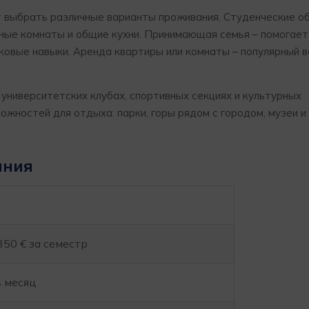
ут выбрать различные варианты проживания. Студенческие 
ные комнаты и общие кухни. Принимающая семья – помогае
ыковые навыки. Аренда квартиры или комнаты – популярный 
 университетских клубах, спортивных секциях и культурных
жностей для отдыха: парки, горы рядом с городом, музеи и
ания
350 € за семестр
в месяц