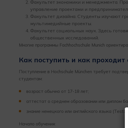
Факультет экономики и менеджмента. Пр
управление проектами и предпринимател
Факультет дизайна. Студенты изучают гр
мультимедийные проекты.
Факультет социальных наук. Здесь готов
общественных исследований.
Многие программы Fachhochschule Munich ориентир
Как поступить и как проходит
Поступление в Hochschule München требует подтве
студентам:
возраст обычно от 17-18 лет;
аттестат о среднем образовании или диплом ба
знание немецкого или английского языка (TestDa
Начало обучения: