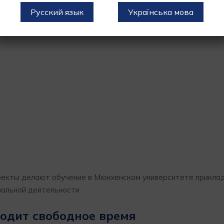
Русский язык
Українська мова
оекты делают обучение в Мюнхенском университете прикла
альной деятельности.
ходит свободное время