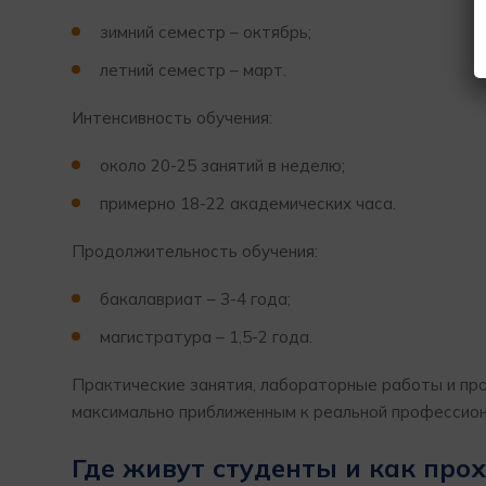
зимний семестр – октябрь;
летний семестр – март.
Интенсивность обучения:
около 20-25 занятий в неделю;
примерно 18-22 академических часа.
Продолжительность обучения:
бакалавриат – 3-4 года;
магистратура – 1,5-2 года.
Практические занятия, лабораторные работы и пр
максимально приближенным к реальной профессион
Где живут студенты и как про