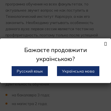
программа обучения на всех факультетах, то
актуальнее звучит вопрос не как поступить в
Технологический институт Карлсруэ, а как его
закончить. Необходимо учитывать особенность
данного вуза: первая сессия является тестом на
профпригодность, поэтому только после успешной
сдачи зачетов можно говорит о том, что вы по-
настоящему зачислены.
Бажаєте продовжити
Срок подачи документов:
українською?
до 15 июля на зимний семестр;
Русский язык
Українська мова
до 15 января на летний.
Длительность обучения:
на бакалавра 3 года;
на магистра 2 года;