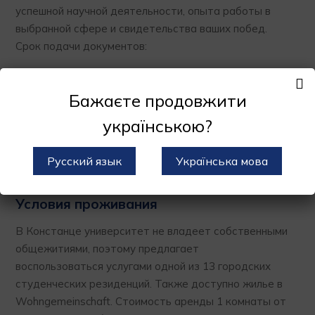
успешной научной деятельности, опыта работы в
выбранной сфере и свидетельства ваших побед.
Срок подачи документов:
для всех программ обучения с ограничениями
приема: до 31 июля (зимний семестр) или до 15
Бажаєте продовжити
января (летний семестр)
українською?
на все учебные программы без ограничений по
приему: до 15 сентября (зимний семестр) или до
Русский язык
Українська мова
15 марта (летний семестр).
Условия проживания
В Констанце университет не владеет собственными
общежитиями, поэтому предлагает
воспользоваться услугами одной из 13 городских
студенческих резиденций. Также доступно жилье в
Wohngemeinschaft. Стоимость аренды 1 комнаты от