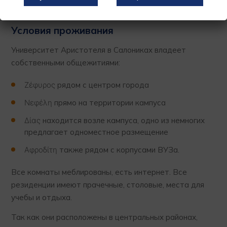
семестр, занятия начинаются в октябре.
Условия проживания
Университет Аристотеля в Салониках владеет
собственными общежитиями:
Ζέφυρος рядом с центром города
Νεφέλη прямо на территории кампуса
Δίας находится возле кампуса, одно из немногих
предлагает одноместное размещение
Αφροδίτη также рядом с корпусами ВУЗа.
Все комнаты меблированы, есть интернет. Все
резиденции имеют прачечные, столовые, места для
учебы и отдыха.
Так как они расположены в центральных районах,