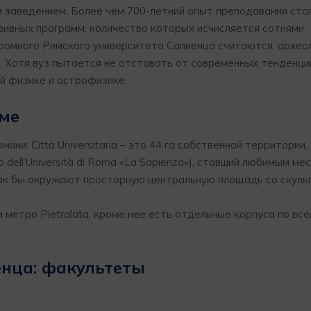
м заведением. Более чем 700-летний опыт преподавания ста
зивных программ, количество которых исчисляется сотнями.
омного Римского университета Сапиенца считаются: археол
а. Хотя вуз пытается не отставать от современных тенденци
ой физике и астрофизике.
име
ни. Città Universitaria – это 44 га собственной территории,
 dell’Università di Roma «La Sapienza»), ставший любимым м
 как бы окружают просторную центральную площадь со скуль
 метро Pietralata, кроме нее есть отдельные корпуса по все
енца: факультеты