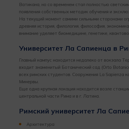
Ватикана, но со временем стал полностью светски
появления собственных методик обучения и эксклю
На текущий момент самими сильными сторонами огр
древняя история, филология, философия, экономик
внимание уделяет биомедицине, генетике, квантов
Университет Ла Сапиенца в Р
Главный кампус находится недалеко от вокзала Терми
входит знаменитый Ботанический сад (Orto Botanico
всех римских студентов. Сооружения La Sapienza
Минервы.
Еще одна крупная локация находится возле станции
центральной части Рима и в г. Латина.
Римский университет Ла Сапи
Архитектура