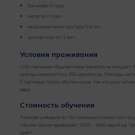
бакалавр 3 года;
магистр 2 года;
неделимая магистратура 5-6 лет;
доктор наук от 3 лет.
Условия проживания
Собственными общежитиями Sapienza не владеет. 
аренды начинается с 350 евро/месяц. Расходы на п
Стартовые траты обычно выше, так что рассчитыва
евро.
Стоимость обучения
Римский университет Ла Сапиенца относится к гос
Обычно она не превышает 2500 – 4000 евро/год. П
грант.