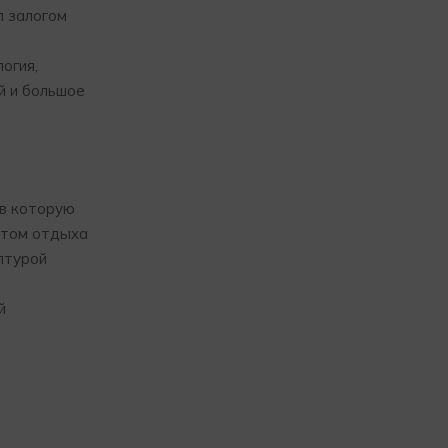
л залогом
огия,
й и большое
 в которую
естом отдыха
птурой
й