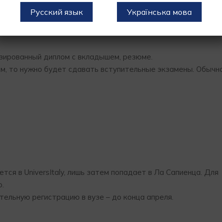
м вузом в сентябре;
Русский язык
Українська мова
зированный диплом с вкладышем, резюме.
м, то нужно будет сдавать вступительные экзамены. Обычно
ся в UniversItaly, лишь затем попадает в Ла Сапиенца. Для
о.
ельную регистрацию в вузе – до конца апреля.