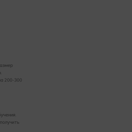
Размер
.
на 200-300
учения.
 получить