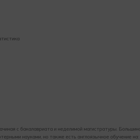
атистика
начиная с бакалавриата и неделимой магистратуры. Большинс
терными науками, но также есть англоязычное обучение на: