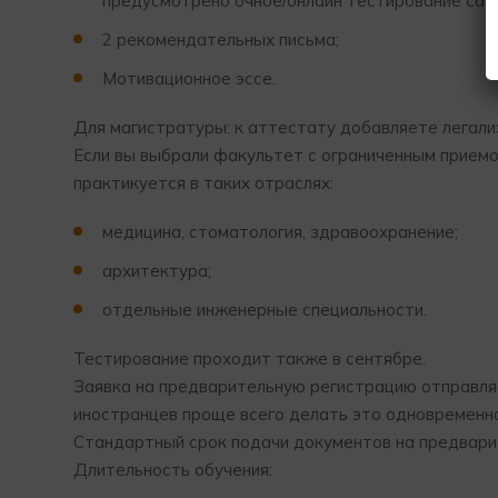
предусмотрено очное/онлайн тестирование сами
2 рекомендательных письма;
Мотивационное эссе.
Для магистратуры: к аттестату добавляете легали
Если вы выбрали факультет с ограниченным приемо
практикуется в таких отраслях:
медицина, стоматология, здравоохранение;
архитектура;
отдельные инженерные специальности.
Тестирование проходит также в сентябре.
Заявка на предварительную регистрацию отправляет
иностранцев проще всего делать это одновременн
Стандартный срок подачи документов на предварит
Длительность обучения: