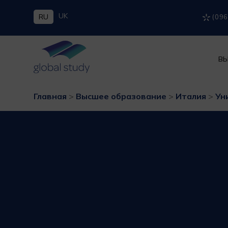
UK
RU
(096
ВЫ
Главная
>
Высшее образование
>
Италия
>
Ун