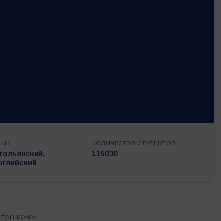
ЗЫК
КОЛИЧЕСТВО СТУДЕНТОВ
тальянский,
115000
нглийский
патронажем