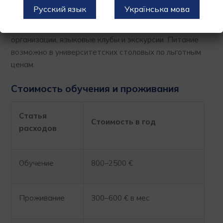
самостоятельность.
Русский язык
Українська мова
Досуг включает спортивные клубы, студенческие
организации, языковые клубы и экскурсии. Питание
возможно в университетских столовых по льготным
ценам.
Стоимость обучения и проживания
Статья
Стоимость в год
расходов
Обучение
800–2500 €
Проживание
300–600 € в мес