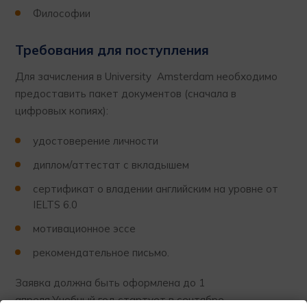
Философии
Требования для поступления
Для зачисления в University Amsterdam необходимо
предоставить пакет документов (сначала в
цифровых копиях):
удостоверение личности
диплом/аттестат с вкладышем
сертификат о владении английским на уровне от
IELTS 6.0
мотивационное эссе
рекомендательное письмо.
Заявка должна быть оформлена до 1
апреля.Учебный год стартует в сентябре.