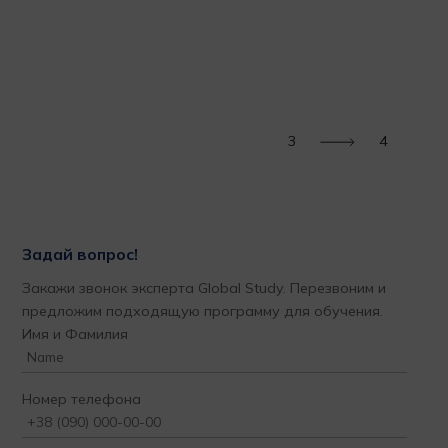
меч
за 
м
пор
Тат
3
4
Задай вопрос!
Закажи звонок эксперта Global Study. Перезвоним и
предложим подходящую программу для обучения.
Имя и Фамилия
Номер телефона