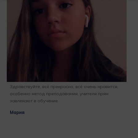
Здравствуйте, всё прекрасно, всё очень нравится,
Бла
особенно метод преподавания, учителя прям
отк
завлекают в обучение
про
l
гла
Мария
бла
раб
ВАШ
при