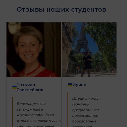
Отзывы наших студентов
Татьяна
Ирина
Светлейшая
Штудиенколег
Благодарю всех
Германии
сотрудников и
предоставляет
Антона особенно,за
превосходное
открытые,доверительные,чётко
образование
сформулированные
благодаря