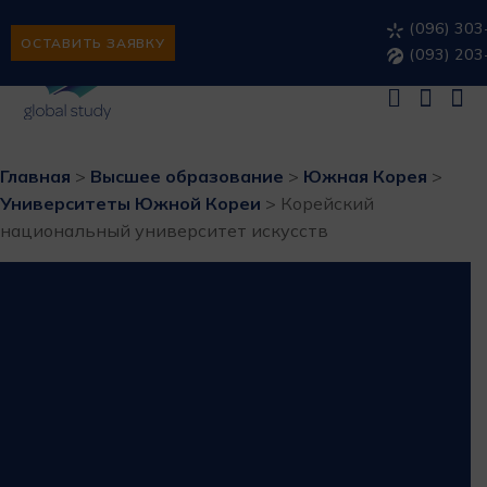
(096) 303
ОСТАВИТЬ ЗАЯВКУ
(093) 203
Главная
>
Высшее образование
>
Южная Корея
>
Университеты Южной Кореи
>
Корейский
национальный университет искусств