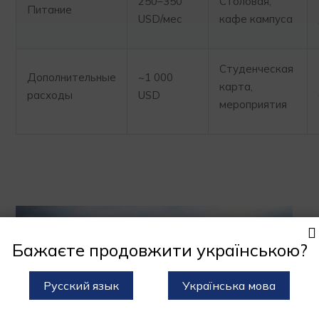
250–350
Столовая,
Питание
USD/мес
кафе кампуса
Студенческая
Дополнительные
~1 000
карта,
расходы
USD
мероприятия
Бажаєте продовжити українською?
Русский язык
Українська мова