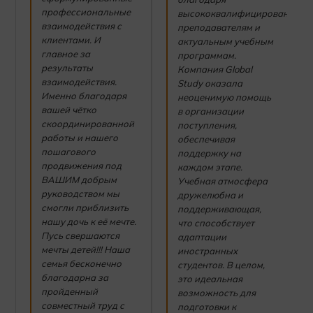
профессиональные
высококвалифицированным
взаимодействия с
преподавателям и
клиентами. И
актуальным учебным
главное за
программам.
результаты
Компания Global
взаимодействия.
Study оказала
Именно благодаря
неоценимую помощь
вашей чётко
в организации
скоординированной
поступления,
работы и нашего
обеспечивая
пошагового
поддержку на
продвижения под
каждом этапе.
ВАШИМ добрым
Учебная атмосфера
руководством мы
дружелюбна и
смогли приблизить
поддерживающая,
нашу дочь к её мечте.
что способствует
Пусь свершаются
адаптации
мечты детей!!! Наша
иностранных
семья бесконечно
студентов. В целом,
благодарна за
это идеальная
пройденный
возможность для
совместный труд с
подготовки к