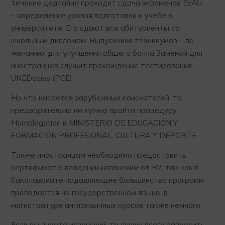
течение дедлайна проходит сдача экзаменов EvAU
– определение уровня подготовки к учебе в
университете. Его сдают все абитуриенты со
школьным дипломом. Выпускники техникумов – по
желанию, для улучшения общего балла.Заменой для
иностранцев служит прохождение тестирования
UNEDasiss (PCE).
Но что касается зарубежных соискателей, то
предварительно им нужно пройти процедуру
Homologation в MINISTERIO DE EDUCACIÓN Y
FORMACIÓN PROFESIONAL, CULTURA Y DEPORTE.
Также иностранцам необходимо предоставить
сертификат о владении испанским от В2, так как в
бакалавриате подавляющее большинство программ
преподается на государственном языке, в
магистратуре англоязычных курсов также немного.
Если вы знаете испанский, то лучше всего запросить