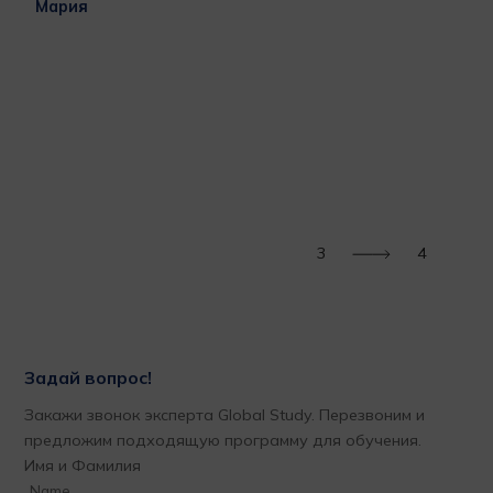
Мария
бла
раб
ВАШ
при
меч
за 
м
пор
Тат
3
4
Задай вопрос!
Закажи звонок эксперта Global Study. Перезвоним и
предложим подходящую программу для обучения.
Имя и Фамилия