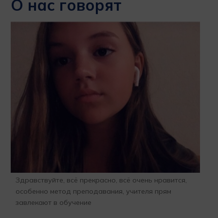
О нас говорят
Здравствуйте, всё прекрасно, всё очень нравится,
Бла
особенно метод преподавания, учителя прям
отк
завлекают в обучение
про
l
гла