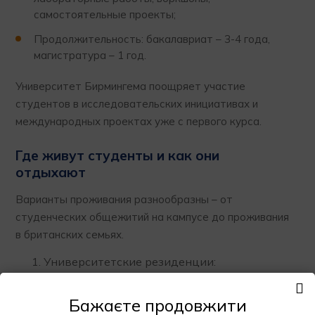
самостоятельные проекты;
Продолжительность: бакалавриат – 3-4 года,
магистратура – 1 год.
Университет Бирмингема поощряет участие
студентов в исследовательских инициативах и
международных проектах уже с первого курса.
Где живут студенты и как они
отдыхают
Варианты проживания разнообразны – от
студенческих общежитий на кампусе до проживания
в британских семьях.
Университетские резиденции:
современные комнаты, часто с собственной
ванной комнатой, общими кухнями и
Бажаєте продовжити
лаунж-зонами. Многие студенты выбирают