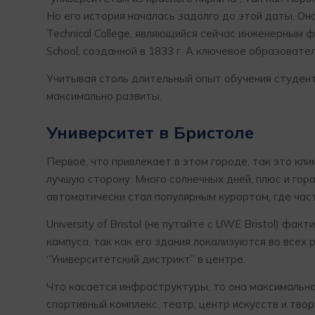
Но его история началась задолго до этой даты. Она
Technical College, являющийся сейчас инженерным 
School, созданной в 1833 г. А ключевое образователь
Учитывая столь длительный опыт обучения студенто
максимально развиты.
Университет в Бристоле
Первое, что привлекает в этом городе, так это кли
лучшую сторону. Много солнечных дней, плюс и гор
автоматически стал популярным курортом, где час
University of Bristol (не путайте с UWE Bristol) фа
кампуса, так как его здания локализуются во все
“Университетский дистрикт” в центре.
Что касается инфраструктуры, то она максимально
спортивный комплекс, театр, центр искусств и тво