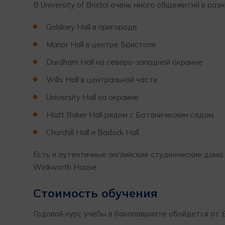
В University of Bristol очень много общежитий в раз
Goldney Hall в пригороде
Manor Hall в центре Бристоля
Durdham Hall на северо-западной окраине
Wills Hall в центральной части
University Hall на окраине
Hiatt Baker Hall рядом с Ботаническим садом
Churchill Hall и Badock Hall.
Есть и аутентичные английские студенческие дома: 
Winkworth House.
Стоимость обучения
Годовой курс учебы в бакалавриате обойдется от £