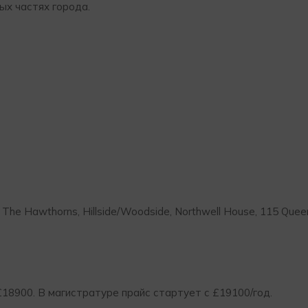
ных частях города.
The Hawthorns, Hillside/Woodside, Northwell House, 115 Quee
18900. В магистратуре прайс стартует с £19100/год.