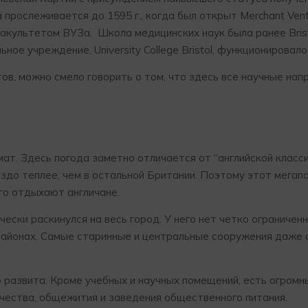
 прослеживается до 1595 г., когда был открыт Merchant Vent
факультетом ВУЗа. Школа медицинских наук была ранее Brist
ное учреждение, University College Bristol, функционировало 
в, можно смело говорить о том, что здесь все научные нап
мат. Здесь погода заметно отличается от “английской класс
аздо теплее, чем в остальной Британии. Поэтому этот мегап
то отдыхают англичане.
ктически раскинулся на весь город. У него нет четко ограничен
х районах. Самые старинные и центральные сооружения даже
 развита. Кроме учебных и научных помещений, есть огромн
рчества, общежития и заведения общественного питания.