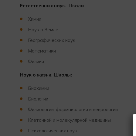
Естественных наук. Школы:
Химии
Наук о Земле
Географических наук
Математики
Физики
Наук о жизни. Школы:
Биохимии
Биологии
Физиологии, фармакологии и неврологии
Клеточной и молекулярной медицины
Психологических наук