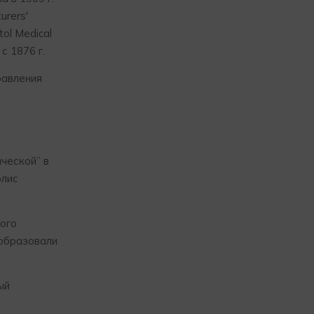
urers'
ol Medical
с 1876 г.
равления
ической” в
олис
ного
 образовали
ый