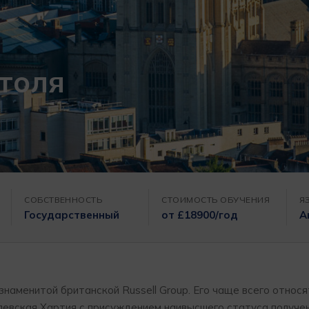
толя
СОБСТВЕННОСТЬ
СТОИМОСТЬ ОБУЧЕНИЯ
Я
Государственный
от £18900/год
А
знаменитой британской Russell Group. Его чаще всего относя
олевская Хартия с присуждением наивысшего статуса получена