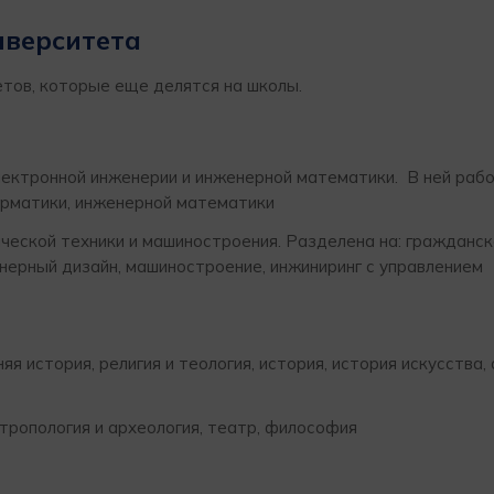
иверситета
тов, которые еще делятся на школы.
лектронной инженерии и инженерной математики. В ней раб
орматики, инженерной математики
ческой техники и машиностроения. Разделена на: гражданс
нерный дизайн, машиностроение, инжиниринг с управлением
я история, религия и теология, история, история искусства, 
нтропология и археология, театр, философия