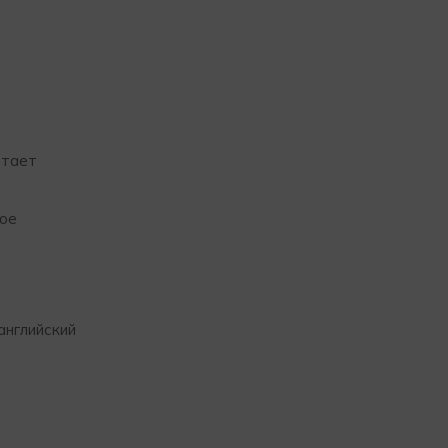
отает
кое
английский