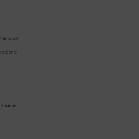
высокие:
national
 зимний