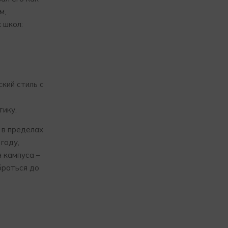
м,
 школ:
кий стиль с
тику.
 в пределах
году,
 кампуса –
браться до