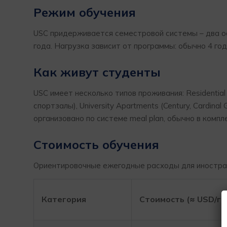
Режим обучения
USC придерживается семестровой системы – два ос
года. Нагрузка зависит от программы: обычно 4 год
Как живут студенты
USC имеет несколько типов проживания: Residential C
спортзалы), University Apartments (Century, Cardin
организовано по системе meal plan, обычно в компл
Стоимость обучения
Ориентировочные ежегодные расходы для иностра
Категория
Стоимость (≈ USD/го