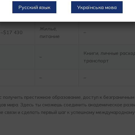
тские
Лекции,
Русский язык
Українська мова
–
ресурсы
Жильё,
 ~$17 430
–
питание
Книги, личные расхо
–
транспорт
–
–
 шанс получить престижное образование, доступ к безграничны
дов мира. Здесь ты сможешь соединить академическое разв
е связи и сделать первый шаг к успешному международному