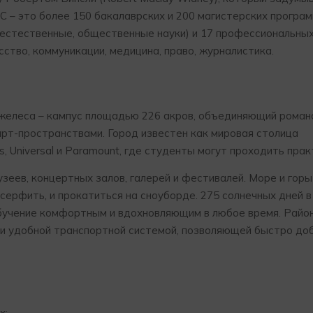
 – это более 150 бакалаврских и 200 магистерских програм
естественные, общественные науки) и 17 профессиональных
кусство, коммуникации, медицина, право, журналистика.
нджелеса – кампус площадью 226 акров, объединяющий романс
рт-пространствами. Город известен как мировая столица
s, Universal и Paramount, где студенты могут проходить прак
зеев, концертных залов, галерей и фестивалей. Море и горы
серфить, и прокатиться на сноуборде. 275 солнечных дней в 
бучение комфортным и вдохновляющим в любое время. Район
и и удобной транспортной системой, позволяющей быстро до
х: