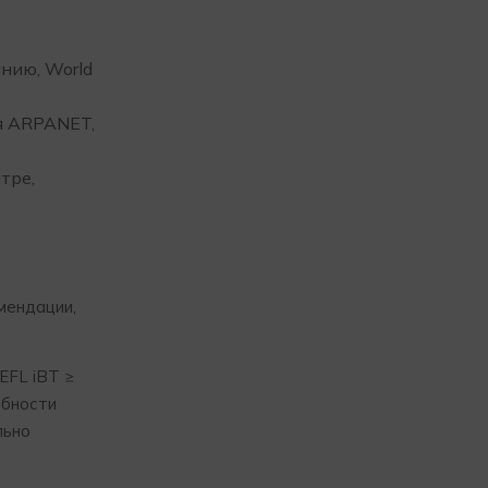
анию, World
ия ARPANET,
тре,
мендации,
OEFL iBT ≥
ебности
льно