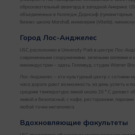
образовательный авангард в западной Америке. USC
объединенных в Колледж Дорнсиф (гуманитарные, 
бизнес-школа Marshall, инженерия (Viterbi), киноис
Город Лос-Анджелес
USC расположен в University Park в центре Лос-А
современными сооружениями, зелеными аллеями и а
киноиндустрии – здесь Голливуд, студии Warner Bro
Лос-Анджелес – это культурный центр с сотнями му
часа дороги дают возможность за день успеть и по
средняя температура зимой около 20 ° C делают о
живой и безопасный, с кафе, ресторанами, паркам
любой точки мегаполиса.
Вдохновляющие факультеты
USC предлагает обучение во многих ведущих школа