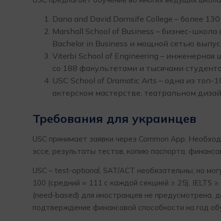
Dana and David Dornsife College – более 1
Marshall School of Business – бизнес-шко
Bachelor in Business и мощной сетью выпуск
Viterbi School of Engineering – инженерн
со 188 факультетами и тысячами студенто
USC School of Dramatic Arts – одна из топ
актерском мастерстве, театральном дизай
Требования для украинцев
USC принимает заявки через Common App. Необход
эссе, результаты тестов, копию паспорта, финанс
USC – test-optional, SAT/ACT необязательны, но мог
100 (средний ≈ 111 с каждой секцией ≥ 25), IELTS ≥
(need-based) для иностранцев не предусмотрена, до
подтверждение финансовой способности на год об