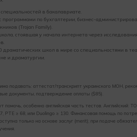
30 специальностей в бакалавриате.
ла с программами по бухгалтерии, бизнес-администриров
ников (Trojan Family).
ая школа, стоявшая у начала интернета через исследован
в.
-10 драматических школ в мире со специальностями в теа
не и драматургии.
имо подавать: аттестат/транскрипт украинского МОН, реко
овые документы, подтверждение оплаты ($85).
ут помочь, особенно английская часть тестов. Английский: T
 7, PTE ≥ 68, или Duolingo ≥ 130. Финансовая помощь по потр
ступна только на основе заслуг (merit); при подаче обязате
учения.