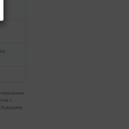
ды,
м карьерным
итие с
 будущему.