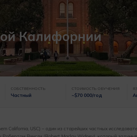
ной Калифорнии
СОБСТВЕННОСТЬ
СТОИМОСТЬ ОБУЧЕНИЯ
Я
Частный
~$70 000/год
А
ern California, USC) – один из старейших частных исследоват
 Робертом Винсли (Robert Maclay Widney), который задумыв