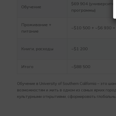
$69 904 (университе
Обучение
программы)
Проживание +
~$10 500 + ~$6 930 =
питание
Книги, расходы
~$1 200
Итого
~$88 500
Обучение в University of Southern California – это
возможностям и жить в одном из самых ярких горо
культурными открытиями, сформировать глобальны