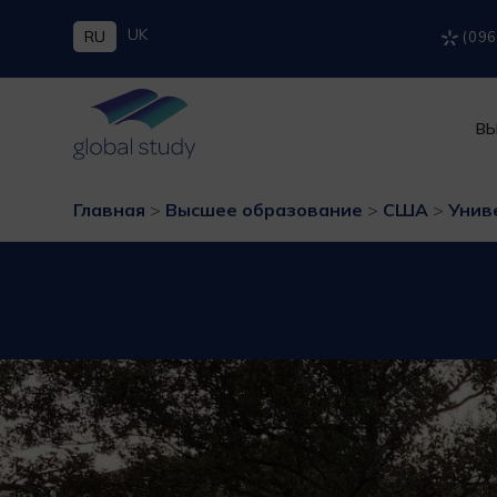
UK
RU
(096
ВЫ
Главная
>
Высшее образование
>
США
>
Унив