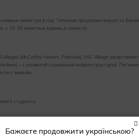
новных семестра в год. Типичная продолжительность бакал
а, ≈ 12-18 зачетных единиц в семестр.
olleges (McCarthy Honors, Parkside), USC Village (апартамент
al Gardens) – с развитой социальной инфраструктурой. Питание
екте с жильём.
нного студента:
Дополнительно
д)
Включено
оплачивается
Бажаєте продовжити українською?