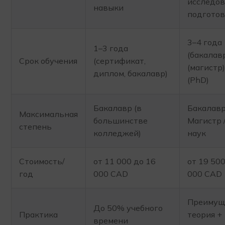
исследов
навыки
подготов
3–4 года
1–3 года
(бакалавр
Срок обучения
(сертификат,
(магистр)
диплом, бакалавр)
(PhD)
Бакалавр (в
Бакалавр
Максимальная
большинстве
Магистр 
степень
колледжей)
наук
Стоимость/
от 11 000 до 16
от 19 500
год
000 CAD
000 CAD
Преимущ
До 50% учебного
Практика
теория +
времени