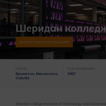
Шеридан коллед
БЕСПЛАТНАЯ КОНСУЛЬТАЦИЯ
ГОРОД
ГОД ОСНОВАНИЯ
Брамптон, Миссиссога,
1967
Oakville
Sheridan College Institute of Technology and Advanc