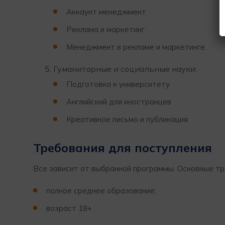
Аккаунт менеджмент
Реклама и маркетинг
Менеджмент в рекламе и маркетинге.
Гуманитарные и социальные науки:
Подготовка к университету
Английский для иностранцев
Креативное письмо и публикация.
Требования для поступления
Все зависит от выбранной программы. Основные тр
полное среднее образование;
возраст 18+.