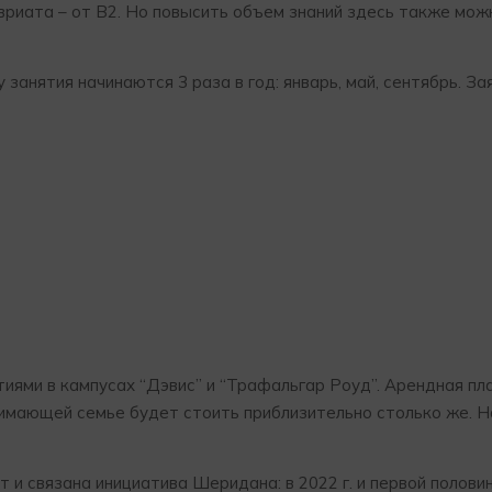
вриата – от В2. Но повысить объем знаний здесь также мож
 занятия начинаются 3 раза в год: январь, май, сентябрь. За
ми в кампусах “Дэвис” и “Трафальгар Роуд”. Арендная пл
имающей семье будет стоить приблизительно столько же. Н
и связана инициатива Шеридана: в 2022 г. и первой полови