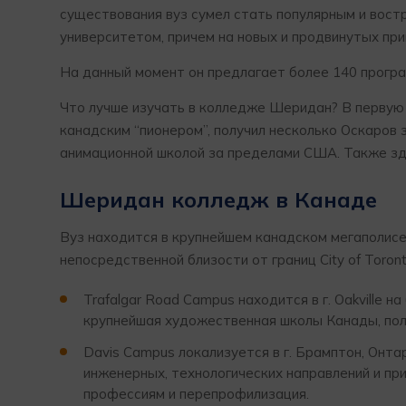
существования вуз сумел стать популярным и вос
университетом, причем на новых и продвинутых при
На данный момент он предлагает более 140 програм
Что лучше изучать в колледже Шеридан? В первую 
канадским “пионером”, получил несколько Оскаров
анимационной школой за пределами США. Также зде
Шеридан колледж в Канаде
Вуз находится в крупнейшем канадском мегаполисе
непосредственной близости от границ City of Toront
Trafalgar Road Campus находится в г. Oakville 
крупнейшая художественная школы Канады, полу
Davis Campus локализуется в г. Брамптон, Онт
инженерных, технологических направлений и пр
профессиям и перепрофилизация.