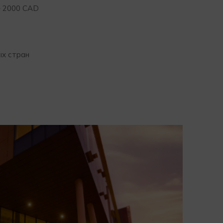
– 2000 САD
ых стран