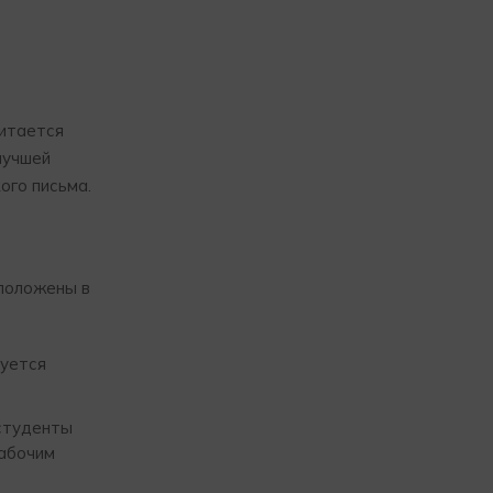
читается
лучшей
ого письма.
сположены в
руется
 студенты
рабочим