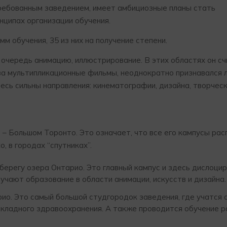
требованным заведением, имеет амбициозные планы стать
нципах организации обучения.
м обучения, 35 из них на получение степени.
очередь анимацию, иллюстрирование. В этих областях он с
 за мультипликационные фильмы, неоднократно признавался 
сь сильны направления: кинематографии, дизайна, творческ
 – Большом Торонто. Это означает, что все его кампусы ра
o, в городах “спутниках”.
на берегу озера Онтарио. Это главный кампус и здесь дислоци
чают образование в области анимации, искусств и дизайна.
арио. Это самый большой студгородок заведения, где учатся
икладного здравоохранения. А также проводится обучение 