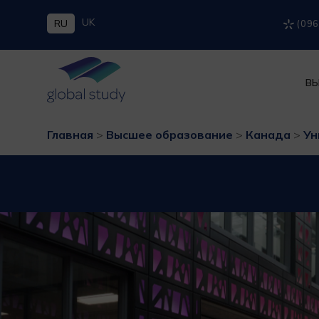
UK
RU
(096
ВЫ
Главная
>
Высшее образование
>
Канада
>
Ун