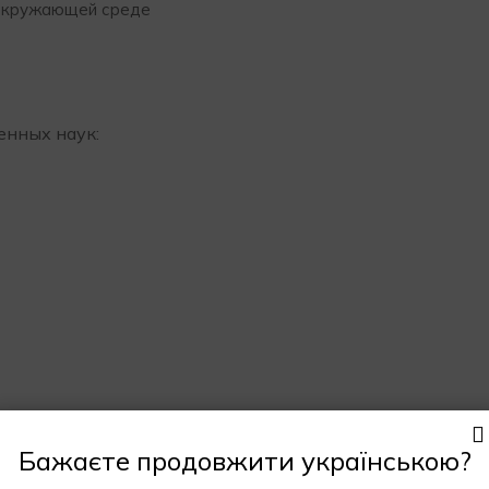
 окружающей среде
енных наук:
Бажаєте продовжити українською?