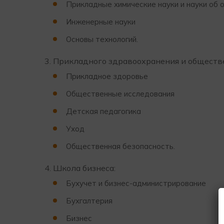
Прикладные химические науки и науки об
Инженерные науки
Основы технологий.
Прикладного здравоохранения и обществ
Прикладное здоровье
Общественные исследования
Детская педагогика
Уход
Общественная безопасность.
Школа бизнеса:
Бухучет и бизнес-администрирование
Бухгалтерия
Бизнес