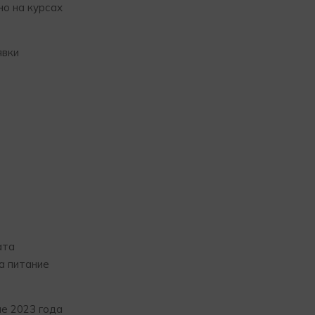
но на курсах
явки
ата
а питание
не 2023 года