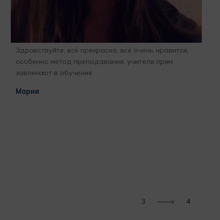
Здравствуйте, всё прекрасно, всё очень нравится,
Бла
особенно метод преподавания, учителя прям
отк
завлекают в обучение
про
l
гла
Мария
бла
раб
ВАШ
при
меч
за 
м
пор
Тат
3
4