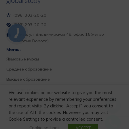
(096) 303-20-20
(093) 203-20-20
г. Киев, ул. Владимирская 48, офис 15
(метро
Золотые Ворота)
Меню:
Языковые курсы
Среднее образование
Высшее образование
Стипендии и гранты
We use cookies on our website to give you the most
relevant experience by remembering your preferences
О нас
and repeat visits. By clicking “Accept”, you consent to
Вопросы и ответы
the use of ALL the cookies. However you may visit
Cookie Settings to provide a controlled consent.
Контакты
Cookie settings
ACCEPT