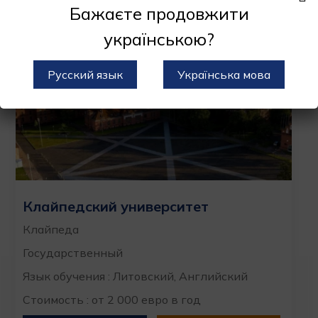
Бажаєте продовжити
українською?
Русский язык
Українська мова
Клайпедский университет
Клайпеда
Государственный
Язык обучения : Литовский, Английский
Стоимость : от 2 000 евро в год