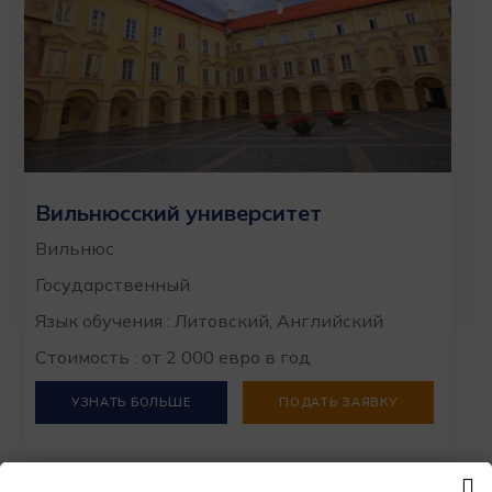
Вильнюсский университет
Вильнюс
Государственный
Язык обучения : Литовский, Английский
Стоимость : от 2 000 евро в год
УЗНАТЬ БОЛЬШЕ
ПОДАТЬ ЗАЯВКУ