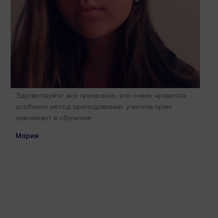
Здравствуйте, всё прекрасно, всё очень нравится,
Бла
особенно метод преподавания, учителя прям
отк
завлекают в обучение
про
l
гла
Мария
бла
раб
ВАШ
при
меч
за 
м
пор