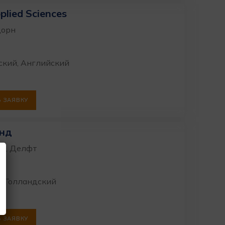
plied Sciences
дорн
ский, Английский
 ЗАЯВКУ
анд
га, Делфт
й, Голландский
 ЗАЯВКУ