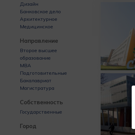
Дизайн
Банковское дело
Архитектурное
Медицинское
Направление
Второе высшее
образование
MBA
Подготовительные
Бакалавриат
Магистратура
Собственность
Государственные
Город