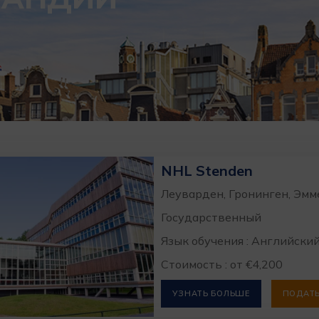
NHL Stenden
Леуварден, Гронинген, Эмм
Государственный
Язык обучения : Английски
Стоимость : от €4,200
УЗНАТЬ БОЛЬШЕ
ПОДАТЬ