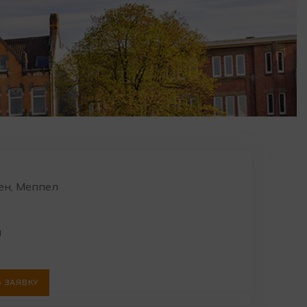
ен, Меппел
й
 ЗАЯВКУ