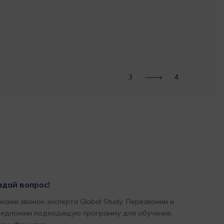
3
4
адай вопрос!
кажи звонок эксперта Global Study. Перезвоним и
редложим подходящую программу для обучения.