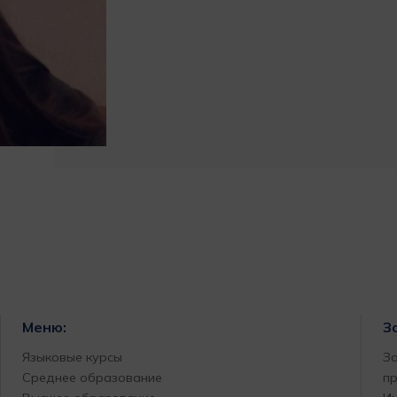
Меню:
З
Языковые курсы
За
Среднее образование
п