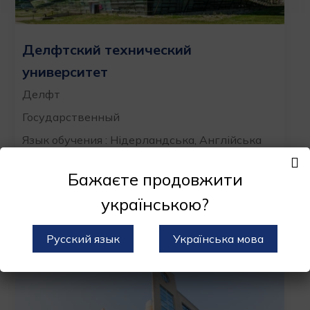
Делфтский технический
университет
Делфт
Государственный
Язык обучения : Нідерландська, Англійська
Стоимость : 14500 євро/рік
Бажаєте продовжити
УЗНАТЬ БОЛЬШЕ
ПОДАТЬ ЗАЯВКУ
українською?
Русский язык
Українська мова