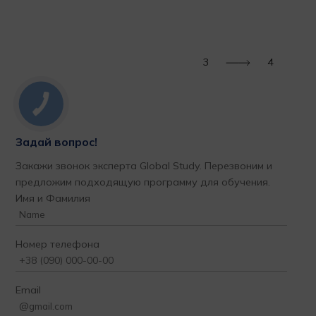
порядочными профессионалами своего дела!!!
обу
рек
Татьяна Светлейшая
Ир
1
4
Задай вопрос!
Закажи звонок эксперта Global Study. Перезвоним и
предложим подходящую программу для обучения.
Имя и Фамилия
Номер телефона
Email