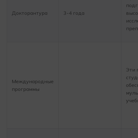
подг
Докторантура
3-4 года
выс
иссл
преп
Эти 
студ
Международные
обес
программы
муль
учеб