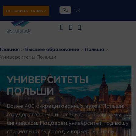
RU
UK
ОСТАВИТЬ ЗАЯВКУ
Главная
>
Высшее образование
>
Польша
>
Университеты Польши
УНИВЕРСИТЕТЫ
ПОЛЬШИ
Более 400 аккредитованных вузов Польши:
государственные и частные, на польском и
английском. Подберём университет под вашу
специальность, город и карьерные цели.