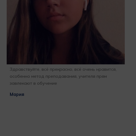
Здравствуйте, всё прекрасно, всё очень нравится,
Бла
особенно метод преподавания, учителя прям
отк
завлекают в обучение
про
l
гла
Мария
бла
раб
ВАШ
при
меч
за 