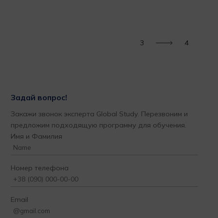
м
пор
Тат
3
4
Задай вопрос!
Закажи звонок эксперта Global Study. Перезвоним и
предложим подходящую программу для обучения.
Имя и Фамилия
Номер телефона
Email