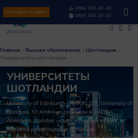
(096) 303-20-20
ОСТАВИТЬ ЗАЯВКУ
(093) 203-20-20
Главная
>
Высшее образование
>
Шотландия
>
Университеты Шотландии
УНИВЕРСИТЕТЫ
ШОТЛАНДИИ
University of Edinburgh (топ-30 QS), University of
Glasgow, St Andrews (основан в 1413),
Aberdeen, Dundee — шотландские вузы с
мировой репутацией и сильными
исследовательскими программами. Подберём