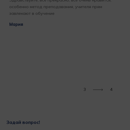
Здравствуйте, всё прекрасно, всё очень нравится,
Бла
особенно метод преподавания, учителя прям
отк
завлекают в обучение
про
l
гла
Мария
бла
раб
ВАШ
при
меч
за 
м
пор
Тат
3
4
Задай вопрос!