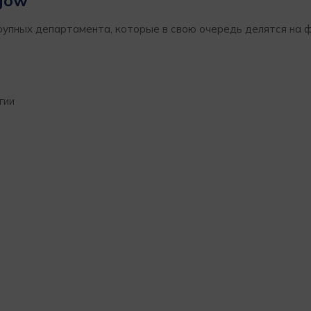
sgow
рупных департамента, которые в свою очередь делятся на 
гии