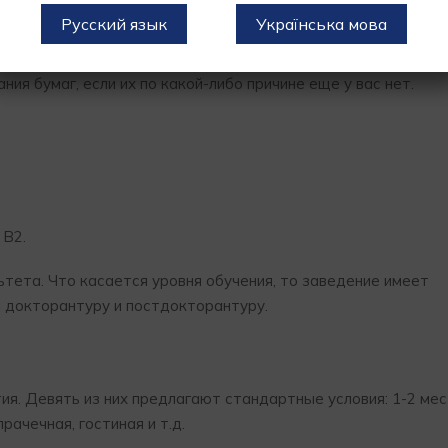
Русский язык
Українська мова
тия стартуют в сентябре. Крайний срок приема документом 
мальный пакет документов до конца осени, так как конкурс
ия бумаг, если их по какой-либо причине еще у вас нет.
 В2.
ета. Что касается уровня обучения, то заведение имеет
и докторантуру и постдокторантуру.
тия. Девять из них предлагают стандартные условия: 1-2 ме
рачечная, гостиная и т.д.