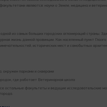
факультетами являются: науки о Земле, медицина и ветерин
одной из самых больших городских агломераций страны. Зд
урная жизнь данной провинции. Как населенный пункт Глазго
римечательностей, исторических мест и самобытных архите
а, окружен парками и скверами
ородок, где работает Ветеринарная школа
ны все остальные факультеты и ведущие исследовательские м
города.