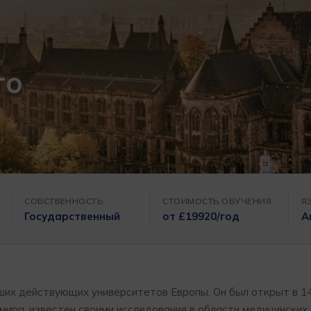
го
СОБСТВЕННОСТЬ
СТОИМОСТЬ ОБУЧЕНИЯ
Я
Государственный
от £19920/год
А
ших действующих университетов Европы. Он был открыт в 14
ира, известен своими исследования в области медицинских 