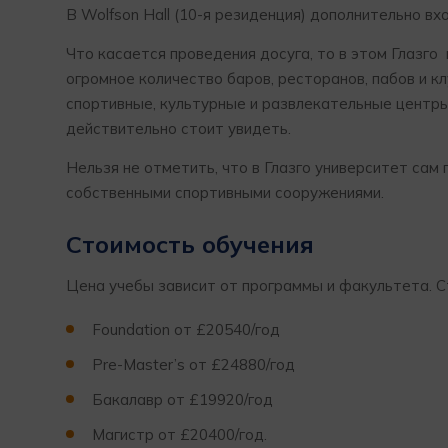
В Wolfson Hall (10-я резиденция) дополнительно вх
Что касается проведения досуга, то в этом Глазго
огромное количество баров, ресторанов, пабов и к
спортивные, культурные и развлекательные центры
действительно стоит увидеть.
Нельзя не отметить, что в Глазго университет сам
собственными спортивными сооружениями.
Стоимость обучения
Цена учебы зависит от программы и факультета. С
Foundation от £20540/год
Pre-Master’s от £24880/год
Бакалавр от £19920/год
Магистр от £20400/год.