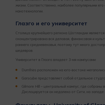
жизни. Соответственно, наиболее популярными его 
нанотехнологии.
Глазго и его университет
Столица крупнейшего региона Шотландии является 
сконцентрирована вся деловая, финансовая и культ
раннего средневековья, поэтому тут много достоп
шедевров.
Университет в Глазго владеет 3-мя кампусами:
Dumfries расположен на юго-востоке мегаполис
Garscube представляет собой отдельное студг
Gilmore Hill – центральный кампус, где собра
Дислоцируется он недалеко от Сити, на западе 