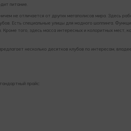
одит питание.
 ничем не отличается от других мегаполисов мира. Здесь ра
лубов. Есть специальные улицы для модного шоппинга. Функ
. Кроме того, здесь масса интересных и колоритных мест, 
 предлагает несколько десятков клубов по интересам, владе
тандартный прайс: