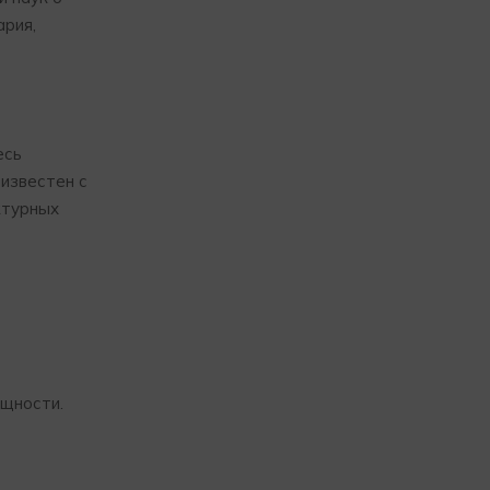
ария,
есь
 известен с
ктурных
ощности.