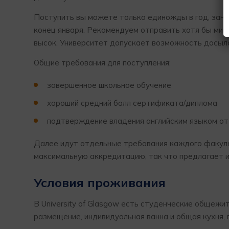
Поступить вы можете только единожды в год, заня
конец января. Рекомендуем отправить хотя бы мини
высок. Университет допускает возможность досылан
Общие требования для поступления:
завершенное школьное обучение
хороший средний балл сертификата/диплома
подтверждение владения английским языком от
Далее идут отдельные требования каждого факульт
максимальную аккредитацию, так что предлагает 
Условия проживания
В University of Glasgow есть студенческие общежи
размещение, индивидуальная ванна и общая кухня, п