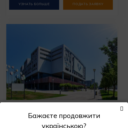
УЗНАТЬ БОЛЬШЕ
ПОДАТЬ ЗАЯВКУ
Университет Страны Басков
Бажаєте продовжити
Бильбао
українською?