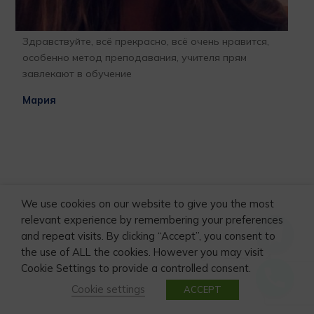
Благодарю всех сотрудников и Антона особенно,за
Шту
открытые,доверительные,чётко сформулированные
пре
профессиональные взаимодействия с клиентами. И
выс
главное за результаты взаимодействия. Именно
акт
благодаря вашей чётко скоординированной
Stu
работы и нашего пошагового продвижения под
пос
ВАШИМ добрым руководством мы смогли
эта
приблизить нашу дочь к её мечте. Пусь свершаются
под
мечты детей!!! Наша семья бесконечно благодарна
ино
за пройденный совместный труд с добрыми и
воз
порядочными профессионалами своего дела!!!
обу
We use cookies on our website to give you the most
рек
relevant experience by remembering your preferences
Татьяна Светлейшая
and repeat visits. By clicking “Accept”, you consent to
Ир
the use of ALL the cookies. However you may visit
1
4
Cookie Settings to provide a controlled consent.
Cookie settings
ACCEPT