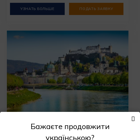
УЗНАТЬ БОЛЬШЕ
ПОДАТЬ ЗАЯВКУ
Зальцбургский университет
Бажаєте продовжити
Зальцбург
українською?