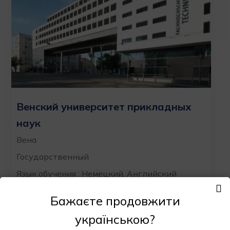
Венский университет прикладных
наук
Вена
Государственный
Язык обучения : Немецкий, Английский
Стоимость : от 2 500 евро в год
Бажаєте продовжити
УЗНАТЬ БОЛЬШЕ
ПОДАТЬ ЗАЯВКУ
українською?