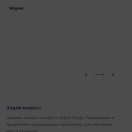
l
гла
Мария
бла
раб
ВАШ
при
меч
за 
м
пор
Тат
3
4
Задай вопрос!
Закажи звонок эксперта Global Study. Перезвоним и
предложим подходящую программу для обучения.
Имя и Фамилия