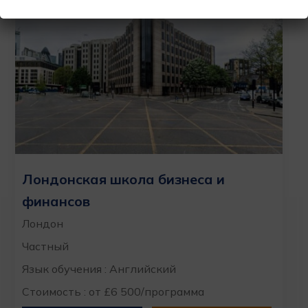
Лондонская школа бизнеса и
финансов
Лондон
Частный
Язык обучения : Английский
Стоимость : от £6 500/программа