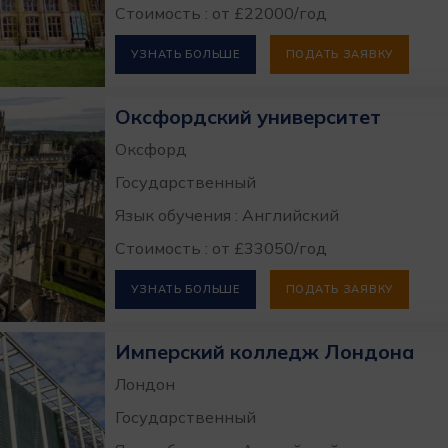
Стоимость : от £22000/год
УЗНАТЬ БОЛЬШЕ
ПОДАТЬ ЗАЯВКУ
Оксфордский университет
Оксфорд
Государственный
Язык обучения : Английский
Стоимость : от £33050/год
УЗНАТЬ БОЛЬШЕ
ПОДАТЬ ЗАЯВКУ
Имперский колледж Лондона
Лондон
Государственный