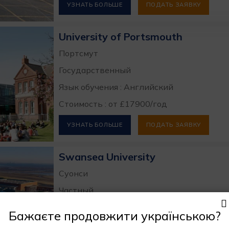
УЗНАТЬ БОЛЬШЕ
ПОДАТЬ ЗАЯВКУ
University of Portsmouth
Портсмут
Государственный
Язык обучения : Английский
Стоимость : от £17900/год
УЗНАТЬ БОЛЬШЕ
ПОДАТЬ ЗАЯВКУ
Swansea University
Суонси
Частный
Язык обучения : Английский
Бажаєте продовжити українською?
Стоимость : от £15750/год