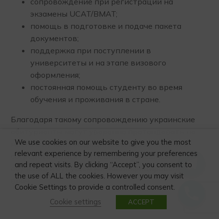
сопровождение при регистрации на
экзамены UCAT/BMAT;
помощь в подготовке и подаче пакета
документов;
поддержка при поступлении в
университеты и на этапе визового
оформления;
постоянная помощь студенту во время
обучения и проживания в стране.
Благодаря такому сопровождению украинские
абитуриенты могут уверенно претендовать на
We use cookies on our website to give you the most
места в лучших медицинских вузах Англии и
relevant experience by remembering your preferences
сосредоточиться на главном – успешном
and repeat visits. By clicking “Accept”, you consent to
обучении и будущем как квалифицированный
the use of ALL the cookies. However you may visit
врач.
Cookie Settings to provide a controlled consent.
Cookie settings
ACCEPT