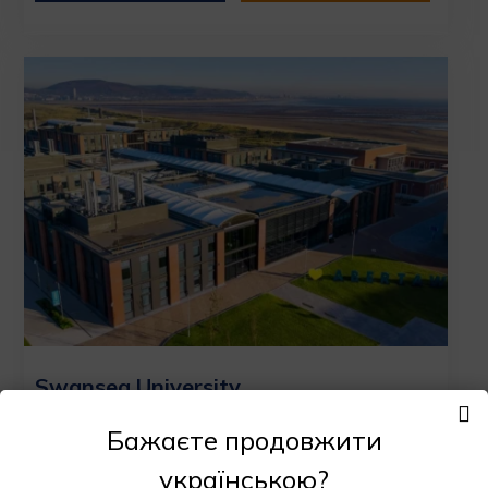
Swansea University
Суонси
Бажаєте продовжити
Частный
українською?